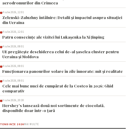
aerodromurilor din Crimeea
4 iulie 2026, 12:01
Zelenski-Zaluzhny întâlnire: Detalii și impactul asupra situației
din Ucraina
4 iulie 2026, 12:01
Patru consecințe ale vizitei lui Lukașenka la Xi Jinping
4 iulie 2026, 08:01
UE pregătește deschiderea celui de-al șaselea cluster pentru
Ucraina și Moldova
4 iulie 2026, 08:01
Funcționarea panourilor solare în zile înnorate: mit și realitate
4 iulie 2026, 08:01
Cele mai bune nuci de cumpărat de la Costco în 2026: Ghid
comparativ
3 iulie 2026, 20:30
Hershey’s lansează două noi sortimente de ciocolată,
disponibile doar într-o țară
TENDINȚE 2026
MAI MULTE