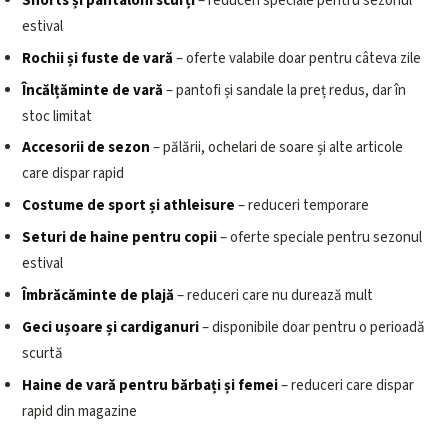
Shorts și pantaloni scurți
– reduceri speciale pentru sezonul
estival
Rochii și fuste de vară
– oferte valabile doar pentru câteva zile
Încălțăminte de vară
– pantofi și sandale la preț redus, dar în
stoc limitat
Accesorii de sezon
– pălării, ochelari de soare și alte articole
care dispar rapid
Costume de sport și athleisure
– reduceri temporare
Seturi de haine pentru copii
– oferte speciale pentru sezonul
estival
Îmbrăcăminte de plajă
– reduceri care nu durează mult
Geci ușoare și cardiganuri
– disponibile doar pentru o perioadă
scurtă
Haine de vară pentru bărbați și femei
– reduceri care dispar
rapid din magazine