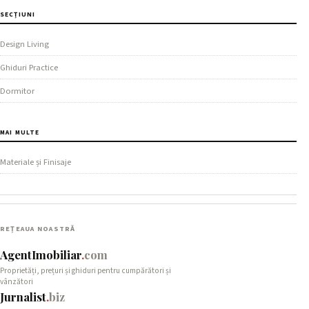
SECȚIUNI
Design Living
Ghiduri Practice
Dormitor
MAI MULTE
Materiale și Finisaje
REȚEAUA NOASTRĂ
AgentImobiliar
.
com
Proprietăți, prețuri și ghiduri pentru cumpărători și
vânzători
Jurnalist
.
biz