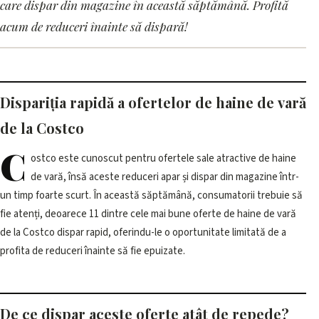
11 oferte de haine de vara de la
care dispar din magazine în această săptămână. Profită
Costco care dispar din
acum de reduceri înainte să dispară!
magazine in aceasta
saptamana
Dispariția rapidă a ofertelor de haine de vară
13 iunie 2026, 08:01 · 3 min citire
de la Costco
C
ostco este cunoscut pentru ofertele sale atractive de haine
de vară, însă aceste reduceri apar și dispar din magazine într-
un timp foarte scurt. În această săptămână, consumatorii trebuie să
fie atenți, deoarece 11 dintre cele mai bune oferte de haine de vară
de la Costco dispar rapid, oferindu-le o oportunitate limitată de a
profita de reduceri înainte să fie epuizate.
De ce dispar aceste oferte atât de repede?