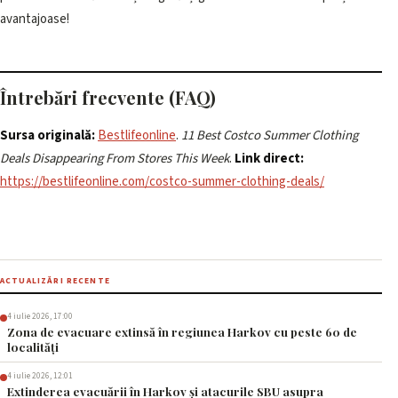
avantajoase!
Întrebări frecvente (FAQ)
Sursa originală:
Bestlifeonline
.
11 Best Costco Summer Clothing
Deals Disappearing From Stores This Week
.
Link direct:
https://bestlifeonline.com/costco-summer-clothing-deals/
ACTUALIZĂRI RECENTE
4 iulie 2026, 17:00
Zona de evacuare extinsă în regiunea Harkov cu peste 60 de
localități
4 iulie 2026, 12:01
Extinderea evacuării în Harkov și atacurile SBU asupra