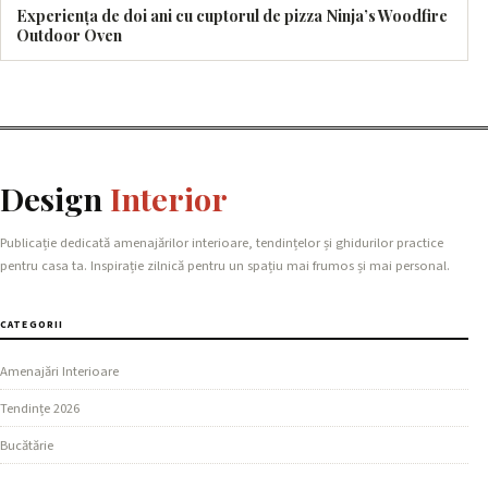
Experiența de doi ani cu cuptorul de pizza Ninja’s Woodfire
Outdoor Oven
Design
Interior
Publicație dedicată amenajărilor interioare, tendințelor și ghidurilor practice
pentru casa ta. Inspirație zilnică pentru un spațiu mai frumos și mai personal.
CATEGORII
Amenajări Interioare
Tendințe 2026
Bucătărie