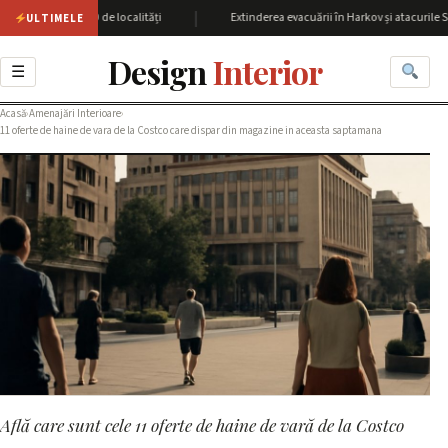
|
 cu peste 60 de localități
Extinderea evacuării în Harkov și atacurile SBU as
ULTIMELE
Design
Interior
☰
Acasă
›
Amenajări Interioare
›
11 oferte de haine de vara de la Costco care dispar din magazine in aceasta saptamana
Află care sunt cele 11 oferte de haine de vară de la Costco
AMENAJĂRI INTERIOARE