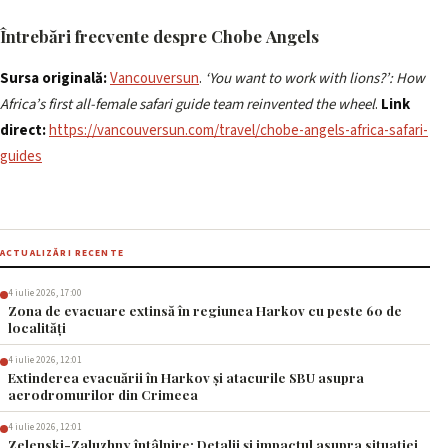
Întrebări frecvente despre Chobe Angels
Sursa originală:
Vancouversun
.
‘You want to work with lions?’: How
Africa’s first all-female safari guide team reinvented the wheel
.
Link
direct:
https://vancouversun.com/travel/chobe-angels-africa-safari-
guides
ACTUALIZĂRI RECENTE
4 iulie 2026, 17:00
Zona de evacuare extinsă în regiunea Harkov cu peste 60 de
localități
4 iulie 2026, 12:01
Extinderea evacuării în Harkov și atacurile SBU asupra
aerodromurilor din Crimeea
4 iulie 2026, 12:01
Zelenski-Zaluzhny întâlnire: Detalii și impactul asupra situației