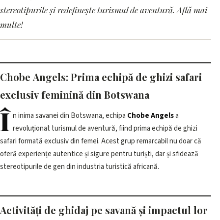
ghizi safari 100% feminină în
stereotipurile și redefinește turismul de aventură. Află mai
multe!
Botswana
14 iunie 2026, 12:01 · 2 min citire
Chobe Angels: Prima echipă de ghizi safari
exclusiv feminină din Botswana
Î
n inima savanei din Botswana, echipa
Chobe Angels
a
revoluționat turismul de aventură, fiind prima echipă de ghizi
safari formată exclusiv din femei. Acest grup remarcabil nu doar că
oferă experiențe autentice și sigure pentru turiști, dar și sfidează
stereotipurile de gen din industria turistică africană.
Activități de ghidaj pe savană și impactul lor