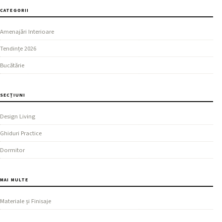
CATEGORII
Amenajări Interioare
Tendințe 2026
Bucătărie
SECȚIUNI
Design Living
Ghiduri Practice
Dormitor
MAI MULTE
Materiale și Finisaje