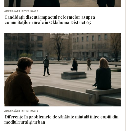
AMENAJĂRI INTERIOARE
Candidații discută impactul reformelor asupra
comunităților rurale în Oklahoma District 65
AMENAJĂRI INTERIOARE
Diferențe în problemele de sănătate mintală între copiii din
mediul rural și urban