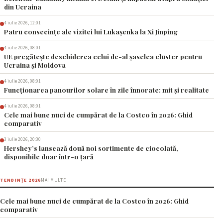
din Ucraina
4 iulie 2026, 12:01
Patru consecințe ale vizitei lui Lukașenka la Xi Jinping
4 iulie 2026, 08:01
UE pregătește deschiderea celui de-al șaselea cluster pentru
Ucraina și Moldova
4 iulie 2026, 08:01
Funcționarea panourilor solare în zile înnorate: mit și realitate
4 iulie 2026, 08:01
Cele mai bune nuci de cumpărat de la Costco în 2026: Ghid
comparativ
3 iulie 2026, 20:30
Hershey’s lansează două noi sortimente de ciocolată,
disponibile doar într-o țară
TENDINȚE 2026
MAI MULTE
Cele mai bune nuci de cumpărat de la Costco în 2026: Ghid
comparativ