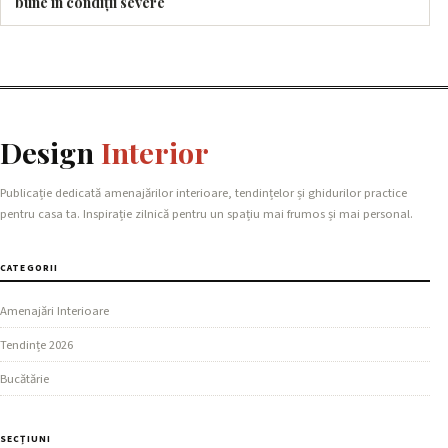
bune în condiții severe
Design
Interior
Publicație dedicată amenajărilor interioare, tendințelor și ghidurilor practice
pentru casa ta. Inspirație zilnică pentru un spațiu mai frumos și mai personal.
CATEGORII
Amenajări Interioare
Tendințe 2026
Bucătărie
SECȚIUNI