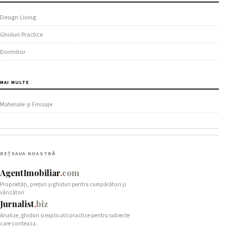
Design Living
Ghiduri Practice
Dormitor
MAI MULTE
Materiale și Finisaje
REȚEAUA NOASTRĂ
AgentImobiliar
.
com
Proprietăți, prețuri și ghiduri pentru cumpărători și
vânzători
Jurnalist
.
biz
Analize, ghiduri si explicatii practice pentru subiecte
care conteaza.