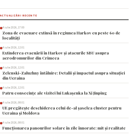
ACTUALIZĂRI RECENTE
4 iulie 2026, 17:00
Zona de evacuare extinsă în regiunea Harkov cu peste 60 de
localități
4 iulie 2026, 12:01
Extinderea evacuării în Harkov și atacurile SBU asupra
aerodromurilor din Crimeea
4 iulie 2026, 12:01
Zelenski-Zaluzhny întâlnire: Detalii și impactul asupra situației
din Ucraina
4 iulie 2026, 12:01
Patru consecințe ale vizitei lui Lukașenka la Xi Jinping
4 iulie 2026, 08:01
UE pregătește deschiderea celui de-al șaselea cluster pentru
Ucraina și Moldova
4 iulie 2026, 08:01
Funcționarea panourilor solare în zile înnorate: mit și realitate