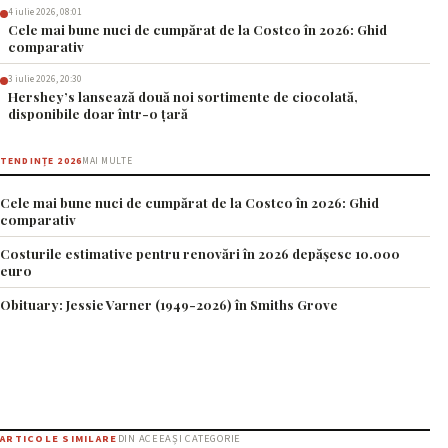
4 iulie 2026, 08:01
Cele mai bune nuci de cumpărat de la Costco în 2026: Ghid
comparativ
3 iulie 2026, 20:30
Hershey’s lansează două noi sortimente de ciocolată,
disponibile doar într-o țară
TENDINȚE 2026
MAI MULTE
Cele mai bune nuci de cumpărat de la Costco în 2026: Ghid
comparativ
Costurile estimative pentru renovări în 2026 depășesc 10.000
euro
Obituary: Jessie Varner (1949-2026) în Smiths Grove
ARTICOLE SIMILARE
DIN ACEEAȘI CATEGORIE