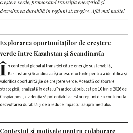
Kazahstan și Scandinavia
creștere verde, promovând tranziția energetică și
explorează oportunități
dezvoltarea durabilă în regiuni strategice. Află mai multe!
pentru creștere verde
16 iunie 2026, 08:01 · 2 min citire
Explorarea oportunităților de creștere
verde între Kazahstan și Scandinavia
Î
n contextul global al tranziției către energie sustenabilă,
Kazahstan și Scandinavia își unesc eforturile pentru a identifica și
valorifica oportunitățile de creștere verde. Această colaborare
strategică, analizată în detaliu în articolul publicat pe 10 iunie 2026 de
Caspianpost, evidențiază potențialul acestor regiuni de a contribui la
dezvoltarea durabilă și de a reduce impactul asupra mediului.
Contextul și motivele pentru colaborare