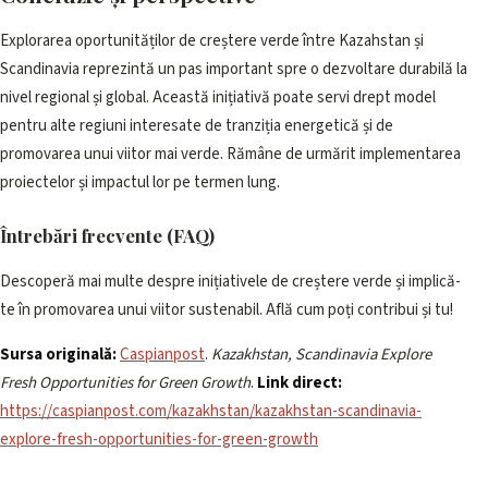
Explorarea oportunităților de creștere verde între Kazahstan și
Scandinavia reprezintă un pas important spre o dezvoltare durabilă la
nivel regional și global. Această inițiativă poate servi drept model
pentru alte regiuni interesate de tranziția energetică și de
promovarea unui viitor mai verde. Rămâne de urmărit implementarea
proiectelor și impactul lor pe termen lung.
Întrebări frecvente (FAQ)
Descoperă mai multe despre inițiativele de creștere verde și implică-
te în promovarea unui viitor sustenabil. Află cum poți contribui și tu!
Sursa originală:
Caspianpost
.
Kazakhstan, Scandinavia Explore
Fresh Opportunities for Green Growth
.
Link direct:
https://caspianpost.com/kazakhstan/kazakhstan-scandinavia-
explore-fresh-opportunities-for-green-growth