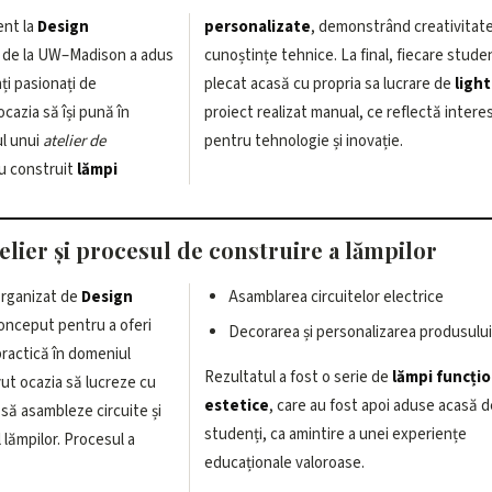
ent la
Design
personalizate
, demonstrând creativitate
de la UW–Madison a adus
cunoștințe tehnice. La final, fiecare stude
i pasionați de
plecat acasă cu propria sa lucrare de
ligh
cazia să își pună în
proiect realizat manual, ce reflectă intere
ul unui
atelier de
pentru tehnologie și inovație.
 au construit
lămpi
telier și procesul de construire a lămpilor
 organizat de
Design
Asamblarea circuitelor electrice
conceput pentru a oferi
Decorarea și personalizarea produsului 
practică în domeniul
Rezultatul a fost o serie de
lămpi funcțio
avut ocazia să lucreze cu
estetice
, care au fost apoi aduse acasă d
ă asambleze circuite și
studenți, ca amintire a unei experiențe
lămpilor. Procesul a
educaționale valoroase.