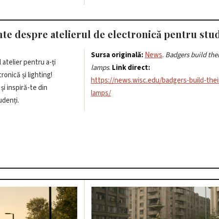
nte despre atelierul de electronică pentru stu
Sursa originală:
News
.
Badgers build the
 atelier pentru a-ți
lamps
.
Link direct:
tronică și lighting!
https://news.wisc.edu/badgers-build-the
i inspiră-te din
lamps/
udenți.