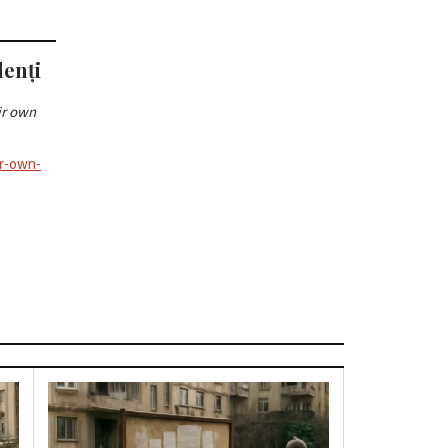
denți
ir own
ir-own-