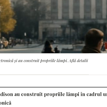
ronică și au construit propriile lămpi. Află detalii
 au construit propriil
ă
ison au construit propriile lămpi în cadrul u
onică