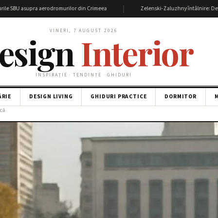
|
upra aerodromurilor din Crimeea
Zelenski-Zaluzhny întâlnire: Detalii și impac
VINERI, 7 AUGUST 2026
esign
Interior
INSPIRAȚIE · TENDINȚE · GHIDURI
ĂRIE
DESIGN LIVING
GHIDURI PRACTICE
DORMITOR
M
ică