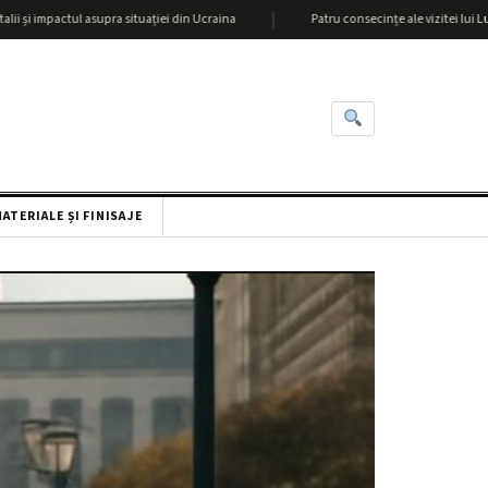
|
tul asupra situației din Ucraina
Patru consecințe ale vizitei lui Lukașenka la 
ATERIALE ȘI FINISAJE