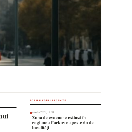
e lămpi în
ACTUALIZĂRI RECENTE
4 iulie 2026, 17:00
nui
Zona de evacuare extinsă în
regiunea Harkov cu peste 60 de
localități