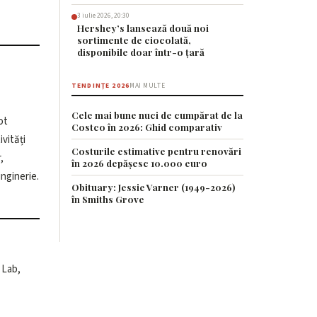
3 iulie 2026, 20:30
Hershey’s lansează două noi
sortimente de ciocolată,
disponibile doar într-o țară
TENDINȚE 2026
MAI MULTE
Cele mai bune nuci de cumpărat de la
ot
Costco în 2026: Ghid comparativ
ivități
Costurile estimative pentru renovări
în 2026 depășesc 10.000 euro
inginerie.
Obituary: Jessie Varner (1949-2026)
în Smiths Grove
 Lab,