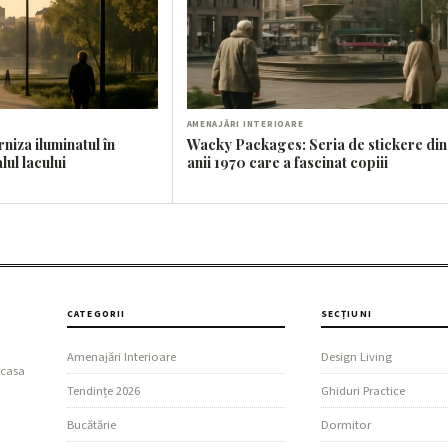
AMENAJĂRI INTERIOARE
iza iluminatul în
Wacky Packages: Seria de stickere din
lul lacului
anii 1970 care a fascinat copiii
CATEGORII
SECȚIUNI
Amenajări Interioare
Design Living
 casa
Tendințe 2026
Ghiduri Practice
Bucătărie
Dormitor