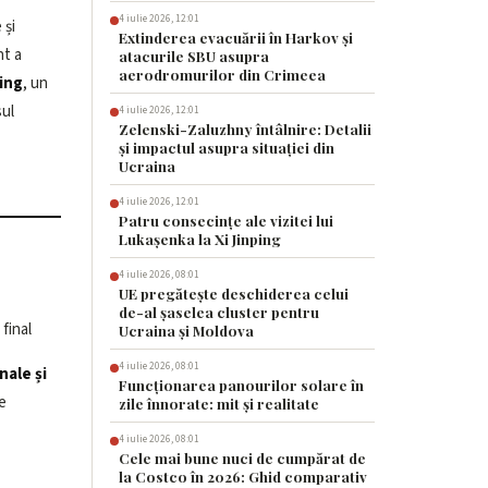
4 iulie 2026, 12:01
 și
Extinderea evacuării în Harkov și
nt a
atacurile SBU asupra
aerodromurilor din Crimeea
ting
, un
sul
4 iulie 2026, 12:01
Zelenski-Zaluzhny întâlnire: Detalii
și impactul asupra situației din
Ucraina
4 iulie 2026, 12:01
Patru consecințe ale vizitei lui
Lukașenka la Xi Jinping
4 iulie 2026, 08:01
UE pregătește deschiderea celui
de-al șaselea cluster pentru
final
Ucraina și Moldova
4 iulie 2026, 08:01
nale și
Funcționarea panourilor solare în
e
zile înnorate: mit și realitate
4 iulie 2026, 08:01
Cele mai bune nuci de cumpărat de
la Costco în 2026: Ghid comparativ