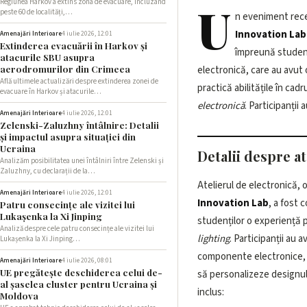
Regiunea Harkov a extins zona de evacuare, incluzând
U
peste 60 de localități,…
n eveniment rec
Innovation Lab
Amenajări Interioare
4 iulie 2026, 12:01
Extinderea evacuării în Harkov și
împreună studenț
atacurile SBU asupra
aerodromurilor din Crimeea
electronică, care au avut o
Află ultimele actualizări despre extinderea zonei de
practică abilitățile în cadr
evacuare în Harkov și atacurile…
electronică
. Participanții
Amenajări Interioare
4 iulie 2026, 12:01
Zelenski-Zaluzhny întâlnire: Detalii
și impactul asupra situației din
Ucraina
Detalii despre a
Analizăm posibilitatea unei întâlniri între Zelenski și
Zaluzhny, cu declarații de la…
Atelierul de electronică,
Amenajări Interioare
4 iulie 2026, 12:01
Innovation Lab
, a fost 
Patru consecințe ale vizitei lui
Lukașenka la Xi Jinping
studenților o experiență 
Analiză despre cele patru consecințe ale vizitei lui
lighting
. Participanții au 
Lukașenka la Xi Jinping…
componente electronice, s
Amenajări Interioare
4 iulie 2026, 08:01
UE pregătește deschiderea celui de-
să personalizeze designul 
al șaselea cluster pentru Ucraina și
inclus:
Moldova