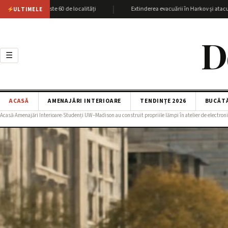
|
 cu peste 60 de localități
Extinderea evacuării în Harkov și atacurile SBU as
ULTIMELE
D
☰
ACASĂ
AMENAJĂRI INTERIOARE
TENDINȚE 2026
BUCĂT
Acasă
›
Amenajări Interioare
›
Studenți UW–Madison au construit propriile lămpi în atelier de electron