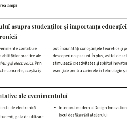
area lămpii
ului asupra studenților și importanța educației
tronică
 evenimente contribuie
pot îmbunătăți cunoștințele teoretice și p
 abilităților practice ale
descoperi noi pasiuni. În plus, astfel de act
ghting
și
electronics
. Prin
stimulează creativitatea și spiritul inovator,
cte concrete, aceștia își
esențiale pentru carierele în tehnologie și 
tative ale evenimentului
oiecte de electronică
Interiorul modern al Design Innovation
locul desfășurării atelierului
udenți, gata de utilizare