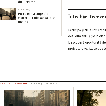
din Ucraina
4 iulie 2026, 12:01
Patru consecințe ale
Întrebări frecve
vizitei lui Lukașenka la Xi
Jinping
Participă și tu la următorul
dezvolta abilitățile în elec
Descoperă oportunitățile ș
proiectele realizate de st
ARTICOLE SIMILARE
DIN ACEEAȘI CATEGORIE