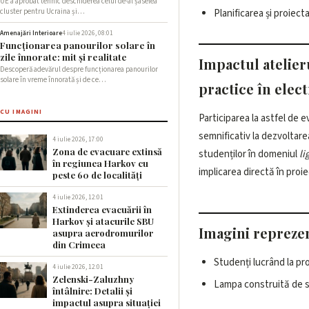
UE a aprobat tehnic deschiderea celui de-al șaselea
Planificarea și proiect
cluster pentru Ucraina și…
Amenajări Interioare
4 iulie 2026, 08:01
Funcționarea panourilor solare în
zile înnorate: mit și realitate
Impactul atelier
Descoperă adevărul despre funcționarea panourilor
solare în vreme înnorată și de ce…
practice în elec
CU IMAGINI
Participarea la astfel de
semnificativ la dezvoltarea
4 iulie 2026, 17:00
Zona de evacuare extinsă
studenților în domeniul
li
în regiunea Harkov cu
implicarea directă în proie
peste 60 de localități
4 iulie 2026, 12:01
Extinderea evacuării în
Harkov și atacurile SBU
Imagini reprezen
asupra aerodromurilor
din Crimeea
Studenți lucrând la pr
4 iulie 2026, 12:01
Zelenski-Zaluzhny
Lampa construită de st
întâlnire: Detalii și
impactul asupra situației