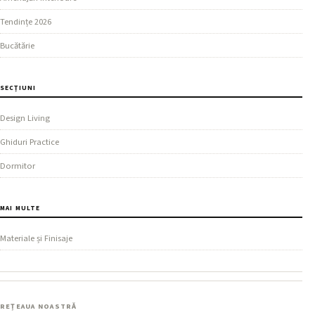
Tendințe 2026
Bucătărie
SECȚIUNI
Design Living
Ghiduri Practice
Dormitor
MAI MULTE
Materiale și Finisaje
REȚEAUA NOASTRĂ