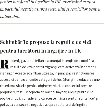
Rayner critică schimbările la
pentru lucrătorii în îngrijire în UK, avertizând asupra
regulile de viză pentru
impactului negativ asupra sectorului și serviciilor pentru
vulnerabili.
lucrătorii în îngrijire în UK
16 iunie 2026, 08:01 · 3 min citire
Schimbările propuse la regulile de viză
pentru lucrătorii în îngrijire în UK
R
ecent, guvernul britanic a anunțat intenția de a modifica
regulile de viză pentru migranții care activează în sectorul
îngrijirilor. Aceste schimbări vizează, în principal, restricționarea
accesului pentru anumite categorii de lucrători și introducerea unor
criterii mai stricte pentru obținerea vizei. În contextul acestor
propuneri, fostul vicepremier, Rachel Rayner, a ieșit public cu o
poziție critică, considerând că aceste măsuri sunt „nebritanice” și
pot avea consecințe negative asupra sectorului de îngrijire.