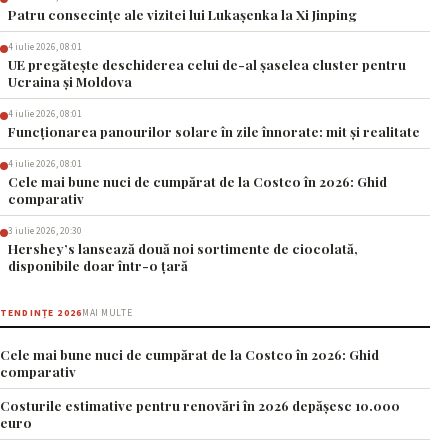
Patru consecințe ale vizitei lui Lukașenka la Xi Jinping
4 iulie 2026, 08:01
UE pregătește deschiderea celui de-al șaselea cluster pentru
Ucraina și Moldova
4 iulie 2026, 08:01
Funcționarea panourilor solare în zile înnorate: mit și realitate
4 iulie 2026, 08:01
Cele mai bune nuci de cumpărat de la Costco în 2026: Ghid
comparativ
3 iulie 2026, 20:30
Hershey’s lansează două noi sortimente de ciocolată,
disponibile doar într-o țară
TENDINȚE 2026
MAI MULTE
Cele mai bune nuci de cumpărat de la Costco în 2026: Ghid
comparativ
Costurile estimative pentru renovări în 2026 depășesc 10.000
euro