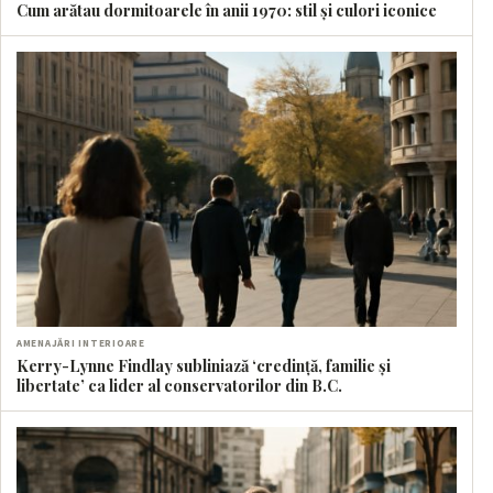
Cum arătau dormitoarele în anii 1970: stil și culori iconice
AMENAJĂRI INTERIOARE
Kerry-Lynne Findlay subliniază ‘credință, familie și
libertate’ ca lider al conservatorilor din B.C.