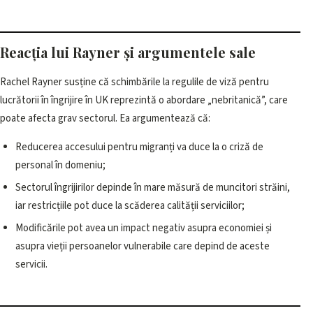
Reacția lui Rayner și argumentele sale
Rachel Rayner susține că schimbările la regulile de viză pentru
lucrătorii în îngrijire în UK reprezintă o abordare „nebritanică”, care
poate afecta grav sectorul. Ea argumentează că:
Reducerea accesului pentru migranți va duce la o criză de
personal în domeniu;
Sectorul îngrijirilor depinde în mare măsură de muncitori străini,
iar restricțiile pot duce la scăderea calității serviciilor;
Modificările pot avea un impact negativ asupra economiei și
asupra vieții persoanelor vulnerabile care depind de aceste
servicii.