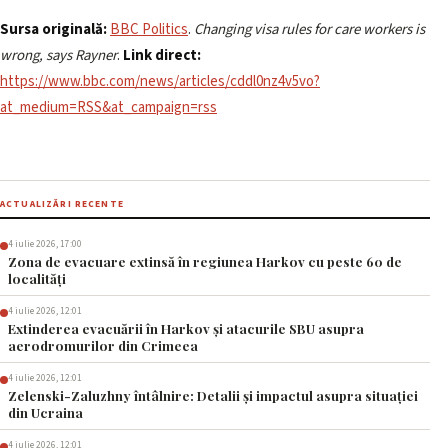
Sursa originală:
BBC Politics
.
Changing visa rules for care workers is
wrong, says Rayner
.
Link direct:
https://www.bbc.com/news/articles/cddl0nz4v5vo?
at_medium=RSS&at_campaign=rss
ACTUALIZĂRI RECENTE
4 iulie 2026, 17:00
Zona de evacuare extinsă în regiunea Harkov cu peste 60 de
localități
4 iulie 2026, 12:01
Extinderea evacuării în Harkov și atacurile SBU asupra
aerodromurilor din Crimeea
4 iulie 2026, 12:01
Zelenski-Zaluzhny întâlnire: Detalii și impactul asupra situației
din Ucraina
4 iulie 2026, 12:01