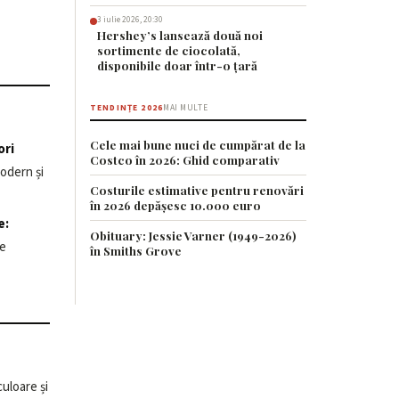
3 iulie 2026, 20:30
Hershey’s lansează două noi
sortimente de ciocolată,
disponibile doar într-o țară
TENDINȚE 2026
MAI MULTE
Cele mai bune nuci de cumpărat de la
ori
Costco în 2026: Ghid comparativ
odern și
Costurile estimative pentru renovări
în 2026 depășesc 10.000 euro
e:
Obituary: Jessie Varner (1949-2026)
de
în Smiths Grove
uloare și