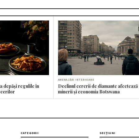
AMENAJĂRI INTERIOARE
a depăși regulile în
Declinul cererii de diamante afectează
cerilor
minerii și economia Botswana
CATEGORII
SECȚIUNI