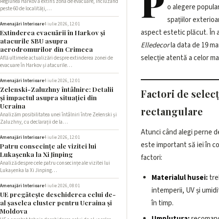
P
Regiunea Harkov a extins zona de evacuare, incluzând
o alegere popula
peste 60 de localități,…
spațiilor exterioa
Amenajări Interioare
4 iulie 2026, 12:01
aspect estetic plăcut. În a
Extinderea evacuării în Harkov și
atacurile SBU asupra
Elledecor
la data de 19 mar
aerodromurilor din Crimeea
selecție atentă a celor m
Află ultimele actualizări despre extinderea zonei de
evacuare în Harkov și atacurile…
Amenajări Interioare
4 iulie 2026, 12:01
Zelenski-Zaluzhny întâlnire: Detalii
Factori de selec
și impactul asupra situației din
Ucraina
rectangulare
Analizăm posibilitatea unei întâlniri între Zelenski și
Zaluzhny, cu declarații de la…
Atunci când alegi perne d
Amenajări Interioare
4 iulie 2026, 12:01
este important să iei în c
Patru consecințe ale vizitei lui
Lukașenka la Xi Jinping
factori:
Analiză despre cele patru consecințe ale vizitei lui
Lukașenka la Xi Jinping…
Materialul husei:
tre
Amenajări Interioare
4 iulie 2026, 08:01
intemperii, UV și umid
UE pregătește deschiderea celui de-
în timp.
al șaselea cluster pentru Ucraina și
Moldova
Umplutura:
recomand