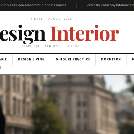
|
asupra aerodromurilor din Crimeea
Zelenski-Zaluzhny întâlnire: Detalii și imp
VINERI, 7 AUGUST 2026
esign
Interior
INSPIRAȚIE · TENDINȚE · GHIDURI
ĂRIE
DESIGN LIVING
GHIDURI PRACTICE
DORMITOR
M
t