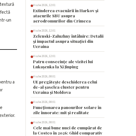
 textură
4 iulie 2026, 12:01
Extinderea evacuării în Harkov și
rfectă
atacurile SBU asupra
într-un
aerodromurilor din Crimeea
4 iulie 2026, 12:01
Zelenski-Zaluzhny întâlnire: Detalii
și impactul asupra situației din
Ucraina
4 iulie 2026, 12:01
Patru consecințe ale vizitei lui
Lukașenka la Xi Jinping
4 iulie 2026, 08:01
pentru a
UE pregătește deschiderea celui
de-al șaselea cluster pentru
or
Ucraina și Moldova
4 iulie 2026, 08:01
se
Funcționarea panourilor solare în
zile înnorate: mit și realitate
exterior.
4 iulie 2026, 08:01
Cele mai bune nuci de cumpărat de
la Costco în 2026: Ghid comparativ