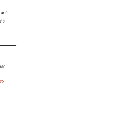
ar fi
y și
lar
st-