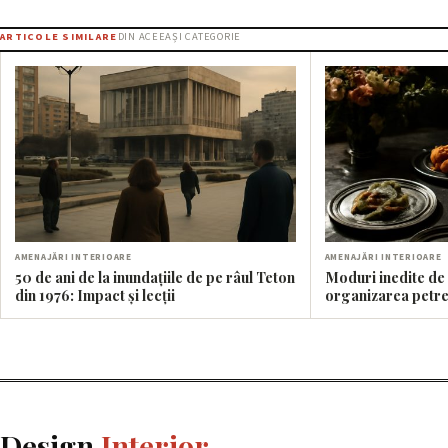
ARTICOLE SIMILARE
DIN ACEEAȘI CATEGORIE
AMENAJĂRI INTERIOARE
AMENAJĂRI INTERIOARE
50 de ani de la inundațiile de pe râul Teton
Moduri inedite de 
din 1976: Impact și lecții
organizarea petre
Design
Interior