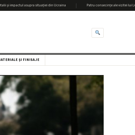
|
actul asupra situației din Ucraina
Patru consecințe ale vizitei lui Lukașenka l
ATERIALE ȘI FINISAJE