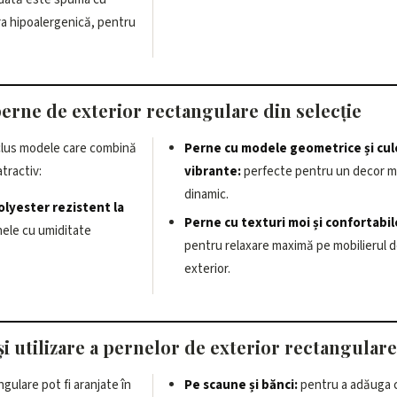
a hipoalergenică, pentru
rne de exterior rectangulare din selecție
nclus modele care combină
Perne cu modele geometrice și cul
tractiv:
vibrante:
perfecte pentru un decor m
dinamic.
olyester rezistent la
Perne cu texturi moi și confortabil
nele cu umiditate
pentru relaxare maximă pe mobilierul 
exterior.
și utilizare a pernelor de exterior rectangulare
gulare pot fi aranjate în
Pe scaune și bănci:
pentru a adăuga c