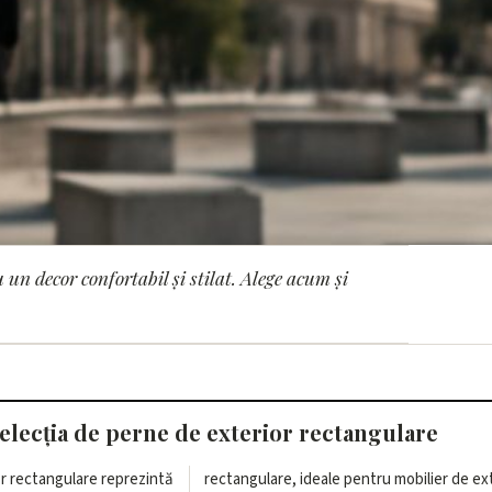
un decor confortabil și stilat. Alege acum și
de exterior rectangul
elecția de perne de exterior rectangulare
or rectangulare reprezintă
rectangulare, ideale pentru mobilier de ext