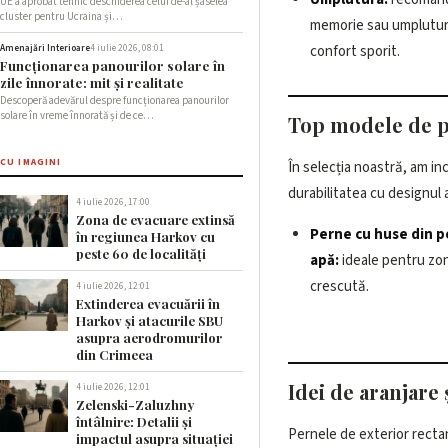
UE a aprobat tehnic deschiderea celui de-al șaselea
cluster pentru Ucraina și…
memorie sau umplutur
confort sporit.
Amenajări Interioare
4 iulie 2026, 08:01
Funcționarea panourilor solare în
zile înnorate: mit și realitate
Descoperă adevărul despre funcționarea panourilor
solare în vreme înnorată și de ce…
Top modele de pe
CU IMAGINI
În selecția noastră, am i
durabilitatea cu designul a
4 iulie 2026, 17:00
Zona de evacuare extinsă
Perne cu huse din p
în regiunea Harkov cu
peste 60 de localități
apă:
ideale pentru zo
crescută.
4 iulie 2026, 12:01
Extinderea evacuării în
Harkov și atacurile SBU
asupra aerodromurilor
din Crimeea
Idei de aranjare 
4 iulie 2026, 12:01
Zelenski-Zaluzhny
întâlnire: Detalii și
Pernele de exterior rectan
impactul asupra situației