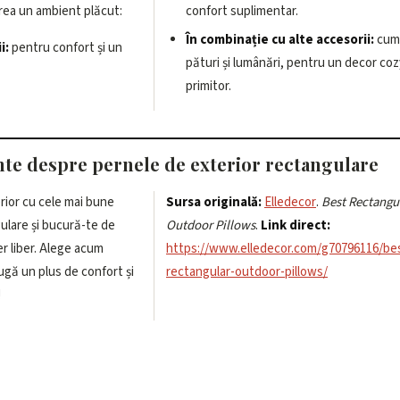
rea un ambient plăcut:
confort suplimentar.
În combinație cu alte accesorii:
cum 
i:
pentru confort și un
pături și lumânări, pentru un decor coz
primitor.
nte despre pernele de exterior rectangulare
rior cu cele mai bune
Sursa originală:
Elledecor
.
Best Rectangu
ulare și bucură-te de
Outdoor Pillows
.
Link direct:
r liber. Alege acum
https://www.elledecor.com/g70796116/be
ugă un plus de confort și
rectangular-outdoor-pillows/
!