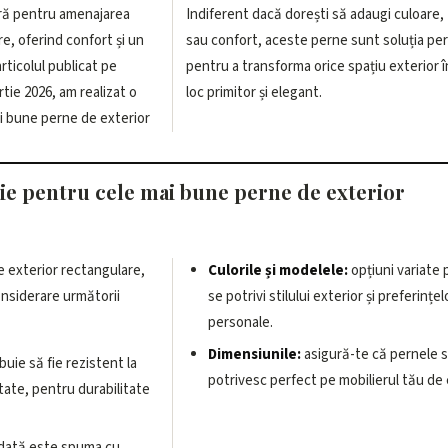
ră pentru amenajarea
Indiferent dacă dorești să adaugi culoare,
re, oferind confort și un
sau confort, aceste perne sunt soluția pe
rticolul publicat pe
pentru a transforma orice spațiu exterior 
tie 2026, am realizat o
loc primitor și elegant.
ai bune perne de exterior
ție pentru cele mai bune perne de exterior
e exterior rectangulare,
Culorile și modelele:
opțiuni variate 
onsiderare următorii
se potrivi stilului exterior și preferințel
personale.
Dimensiunile:
asigură-te că pernele 
buie să fie rezistent la
potrivesc perfect pe mobilierul tău de 
itate, pentru durabilitate
ată este spuma cu