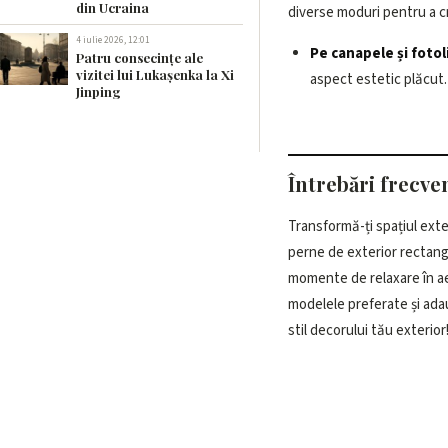
din Ucraina
diverse moduri pentru a c
4 iulie 2026, 12:01
Pe canapele și fotoli
Patru consecințe ale
vizitei lui Lukașenka la Xi
aspect estetic plăcut.
Jinping
Întrebări frecve
Transformă-ți spațiul exte
perne de exterior rectang
momente de relaxare în ae
modelele preferate și ada
stil decorului tău exterior