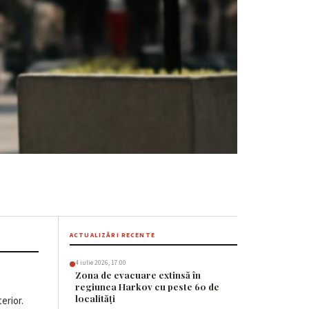
are pentru
ACTUALIZĂRI RECENTE
4 iulie 2026, 17:00
Zona de evacuare extinsă în
regiunea Harkov cu peste 60 de
localități
erior.