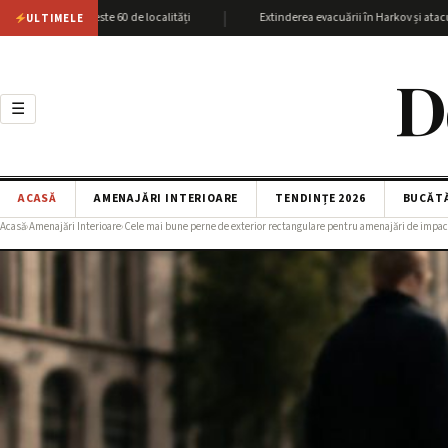
|
v cu peste 60 de localități
Extinderea evacuării în Harkov și atacurile SBU 
ULTIMELE
D
☰
ACASĂ
AMENAJĂRI INTERIOARE
TENDINȚE 2026
BUCĂT
Acasă
›
Amenajări Interioare
›
Cele mai bune perne de exterior rectangulare pentru amenajări de impac