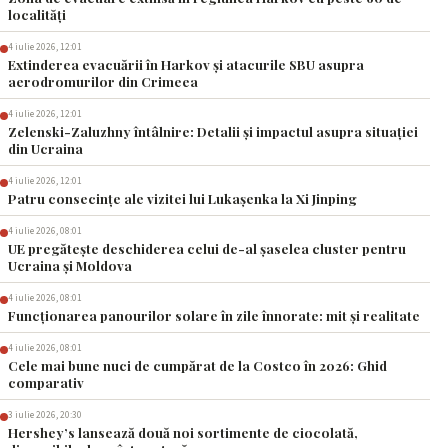
localități
4 iulie 2026, 12:01
Extinderea evacuării în Harkov și atacurile SBU asupra
aerodromurilor din Crimeea
4 iulie 2026, 12:01
Zelenski-Zaluzhny întâlnire: Detalii și impactul asupra situației
din Ucraina
4 iulie 2026, 12:01
Patru consecințe ale vizitei lui Lukașenka la Xi Jinping
4 iulie 2026, 08:01
UE pregătește deschiderea celui de-al șaselea cluster pentru
Ucraina și Moldova
4 iulie 2026, 08:01
Funcționarea panourilor solare în zile înnorate: mit și realitate
4 iulie 2026, 08:01
Cele mai bune nuci de cumpărat de la Costco în 2026: Ghid
comparativ
3 iulie 2026, 20:30
Hershey’s lansează două noi sortimente de ciocolată,