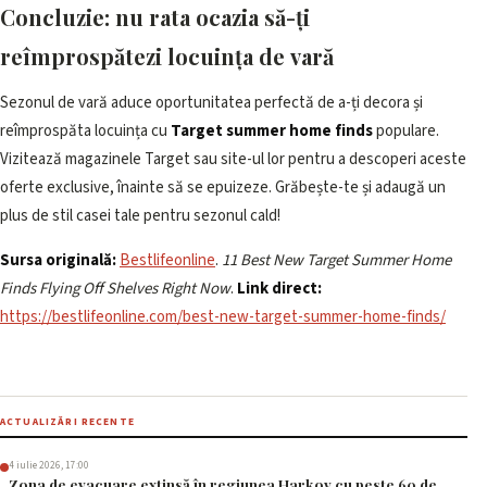
Concluzie: nu rata ocazia să-ți
reîmprospătezi locuința de vară
Sezonul de vară aduce oportunitatea perfectă de a-ți decora și
reîmprospăta locuința cu
Target summer home finds
populare.
Vizitează magazinele Target sau site-ul lor pentru a descoperi aceste
oferte exclusive, înainte să se epuizeze. Grăbește-te și adaugă un
plus de stil casei tale pentru sezonul cald!
Sursa originală:
Bestlifeonline
.
11 Best New Target Summer Home
Finds Flying Off Shelves Right Now
.
Link direct:
https://bestlifeonline.com/best-new-target-summer-home-finds/
ACTUALIZĂRI RECENTE
4 iulie 2026, 17:00
Zona de evacuare extinsă în regiunea Harkov cu peste 60 de