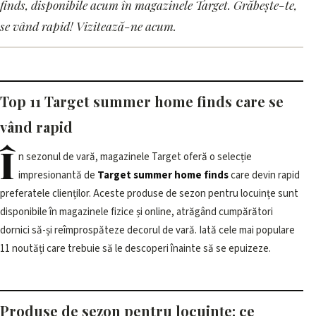
Cele mai bune 11 noutăți
finds, disponibile acum în magazinele Target. Grăbește-te,
pentru locuințe de vară
se vând rapid! Vizitează-ne acum.
disponibile la Target
10 iunie 2026, 12:01 · 2 min citire
Top 11 Target summer home finds care se
vând rapid
Î
n sezonul de vară, magazinele Target oferă o selecție
impresionantă de
Target summer home finds
care devin rapid
preferatele clienților. Aceste produse de sezon pentru locuințe sunt
disponibile în magazinele fizice și online, atrăgând cumpărători
dornici să-și reîmprospăteze decorul de vară. Iată cele mai populare
11 noutăți care trebuie să le descoperi înainte să se epuizeze.
Produse de sezon pentru locuințe: ce