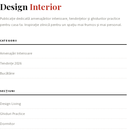
Design
Interior
Publicație dedicată amenajărilor interioare, tendințelor și ghidurilor practice
pentru casa ta. Inspirație zilnică pentru un spațiu mai frumos și mai personal.
CATEGORII
Amenajări Interioare
Tendințe 2026
Bucătărie
SECȚIUNI
Design Living
Ghiduri Practice
Dormitor