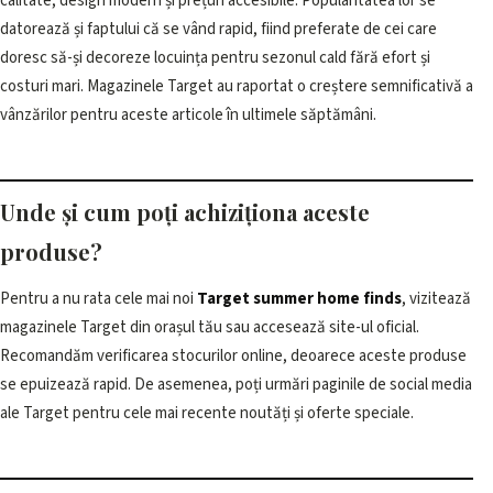
calitate, design modern și prețuri accesibile. Popularitatea lor se
datorează și faptului că se vând rapid, fiind preferate de cei care
doresc să-și decoreze locuința pentru sezonul cald fără efort și
costuri mari. Magazinele Target au raportat o creștere semnificativă a
vânzărilor pentru aceste articole în ultimele săptămâni.
Unde și cum poți achiziționa aceste
produse?
Pentru a nu rata cele mai noi
Target summer home finds
, vizitează
magazinele Target din orașul tău sau accesează site-ul oficial.
Recomandăm verificarea stocurilor online, deoarece aceste produse
se epuizează rapid. De asemenea, poți urmări paginile de social media
ale Target pentru cele mai recente noutăți și oferte speciale.