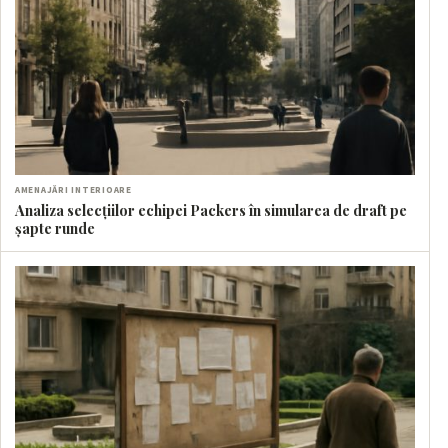
AMENAJĂRI INTERIOARE
Analiza selecțiilor echipei Packers în simularea de draft pe
șapte runde