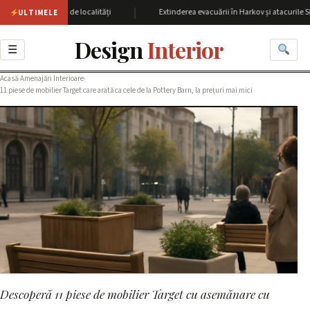
|
cu peste 60 de localități
Extinderea evacuării în Harkov și atacurile SBU asu
ULTIMELE
Design
Interior
☰
Acasă
›
Amenajări Interioare
›
11 piese de mobilier Target care arată ca cele de la Pottery Barn, la prețuri mai mici
Descoperă 11 piese de mobilier Target cu asemănare cu
AMENAJĂRI INTERIOARE