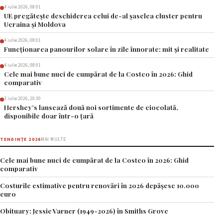
4 iulie 2026, 08:01
UE pregătește deschiderea celui de-al șaselea cluster pentru
Ucraina și Moldova
4 iulie 2026, 08:01
Funcționarea panourilor solare în zile înnorate: mit și realitate
4 iulie 2026, 08:01
Cele mai bune nuci de cumpărat de la Costco în 2026: Ghid
comparativ
3 iulie 2026, 20:30
Hershey’s lansează două noi sortimente de ciocolată,
disponibile doar într-o țară
TENDINȚE 2026
MAI MULTE
Cele mai bune nuci de cumpărat de la Costco în 2026: Ghid
comparativ
Costurile estimative pentru renovări în 2026 depășesc 10.000
euro
Obituary: Jessie Varner (1949-2026) în Smiths Grove