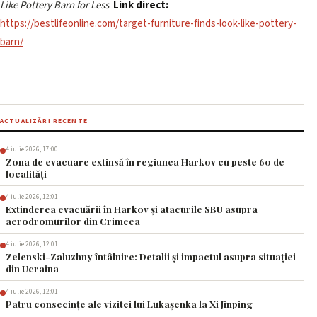
Like Pottery Barn for Less
.
Link direct:
https://bestlifeonline.com/target-furniture-finds-look-like-pottery-
barn/
ACTUALIZĂRI RECENTE
4 iulie 2026, 17:00
Zona de evacuare extinsă în regiunea Harkov cu peste 60 de
localități
4 iulie 2026, 12:01
Extinderea evacuării în Harkov și atacurile SBU asupra
aerodromurilor din Crimeea
4 iulie 2026, 12:01
Zelenski-Zaluzhny întâlnire: Detalii și impactul asupra situației
din Ucraina
4 iulie 2026, 12:01
Patru consecințe ale vizitei lui Lukașenka la Xi Jinping