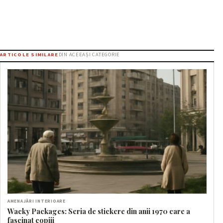
ARTICOLE SIMILARE
DIN ACEEAȘI CATEGORIE
AMENAJĂRI INTERIOARE
Wacky Packages: Seria de stickere din anii 1970 care a
fascinat copiii