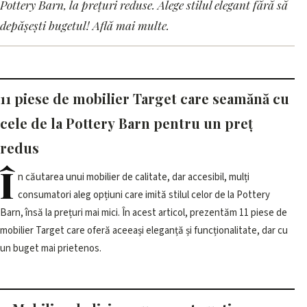
11 piese de mobilier Target
Pottery Barn, la prețuri reduse. Alege stilul elegant fără să
care arată ca cele de la Pottery
depășești bugetul! Află mai multe.
Barn, la prețuri mai mici
12 iunie 2026, 12:02 · 2 min citire
11 piese de mobilier Target care seamănă cu
cele de la Pottery Barn pentru un preț
redus
Î
n căutarea unui mobilier de calitate, dar accesibil, mulți
consumatori aleg opțiuni care imită stilul celor de la Pottery
Barn, însă la prețuri mai mici. În acest articol, prezentăm 11 piese de
mobilier Target care oferă aceeași eleganță și funcționalitate, dar cu
un buget mai prietenos.