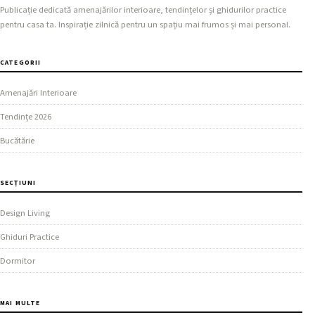
Publicație dedicată amenajărilor interioare, tendințelor și ghidurilor practice
pentru casa ta. Inspirație zilnică pentru un spațiu mai frumos și mai personal.
CATEGORII
Amenajări Interioare
Tendințe 2026
Bucătărie
SECȚIUNI
Design Living
Ghiduri Practice
Dormitor
MAI MULTE