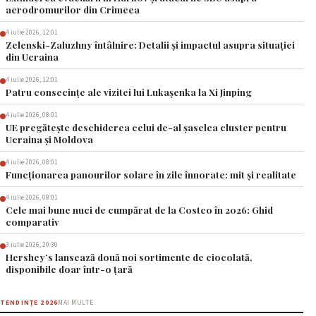
aerodromurilor din Crimeea
4 iulie 2026, 12:01
Zelenski-Zaluzhny întâlnire: Detalii și impactul asupra situației
din Ucraina
4 iulie 2026, 12:01
Patru consecințe ale vizitei lui Lukașenka la Xi Jinping
4 iulie 2026, 08:01
UE pregătește deschiderea celui de-al șaselea cluster pentru
Ucraina și Moldova
4 iulie 2026, 08:01
Funcționarea panourilor solare în zile înnorate: mit și realitate
4 iulie 2026, 08:01
Cele mai bune nuci de cumpărat de la Costco în 2026: Ghid
comparativ
3 iulie 2026, 20:30
Hershey’s lansează două noi sortimente de ciocolată,
disponibile doar într-o țară
TENDINȚE 2026
MAI MULTE