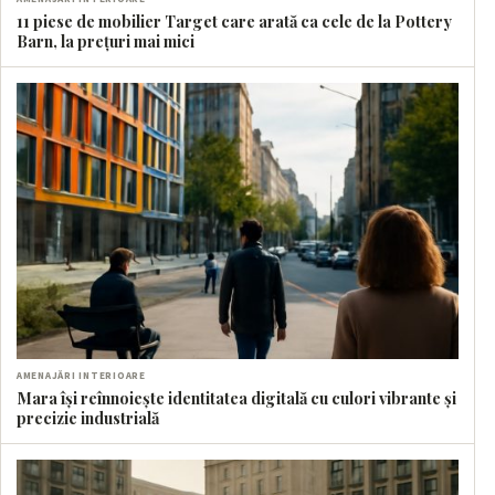
11 piese de mobilier Target care arată ca cele de la Pottery
Barn, la prețuri mai mici
AMENAJĂRI INTERIOARE
Mara își reînnoiește identitatea digitală cu culori vibrante și
precizie industrială