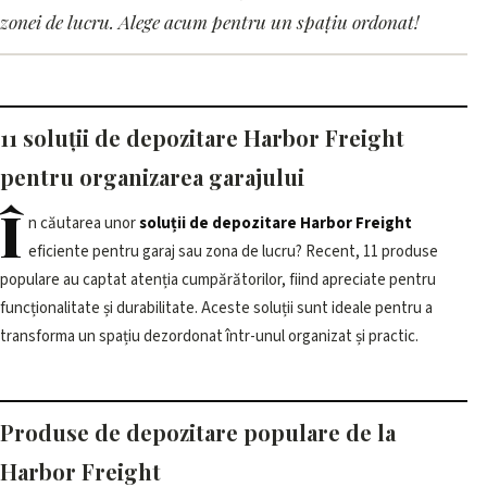
Freight pentru organizarea
zonei de lucru. Alege acum pentru un spațiu ordonat!
garajului
11 iunie 2026, 17:07 · 2 min citire
11 soluții de depozitare Harbor Freight
pentru organizarea garajului
Î
n căutarea unor
soluții de depozitare Harbor Freight
eficiente pentru garaj sau zona de lucru? Recent, 11 produse
populare au captat atenția cumpărătorilor, fiind apreciate pentru
funcționalitate și durabilitate. Aceste soluții sunt ideale pentru a
transforma un spațiu dezordonat într-unul organizat și practic.
Produse de depozitare populare de la
Harbor Freight