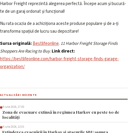
Harbor Freight reprezintă alegerea perfectă. Începe acum și bucură-
te de un garaj ordonat și funcțional!
Nu rata ocazia de a achiziționa aceste produse populare și de a-ți
transforma spațiul de lucru sau depozitare!
Sursa originală:
Bestlifeonline
.
11 Harbor Freight Storage Finds
Shoppers Are Racing to Buy
.
Link direct:
https://bestlifeonline.com/harbor-freight-storage-finds-garage-
organization/
ACTUALIZĂRI RECENTE
4 iulie 2026, 17:00
Zona de evacuare extinsă în regiunea Harkov cu peste 60 de
localități
4 iulie 2026, 12:01
Extinderea evacuării în Harkov și atacurile SBU asupra