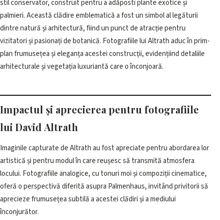
stil conservator, construit pentru a adăposti plante exotice și
palmieri. Această clădire emblematică a fost un simbol al legăturii
dintre natură și arhitectură, fiind un punct de atracție pentru
vizitatori și pasionați de botanică. Fotografiile lui Altrath aduc în prim-
plan frumusețea și eleganța acestei construcții, evidențiind detaliile
arhitecturale și vegetația luxuriantă care o înconjoară.
Impactul și aprecierea pentru fotografiile
lui David Altrath
Imaginile capturate de Altrath au fost apreciate pentru abordarea lor
artistică și pentru modul în care reușesc să transmită atmosfera
locului. Fotografiile analogice, cu tonuri moi și compoziții cinematice,
oferă o perspectivă diferită asupra Palmenhaus, invitând privitorii să
aprecieze frumusețea subtilă a acestei clădiri și a mediului
înconjurător.