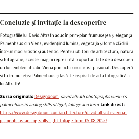
Concluzie și invitație la descoperire
Fotografiile lui David Altrath aduc în prim-plan frumusețea și eleganța
Palmenhaus din Viena, evidențiind lumina, vegetația și forma clădirii
într-un mod artistic și autentic. Pentru iubitorii de arhitectură, natură
și fotografie, aceste imagini reprezintă o oportunitate de a descoperi
un loc emblematic din Viena prin ochii unui artist pasionat. Descoperă
și tu frumusețea Palmenhaus și lasă-te inspirat de arta fotografică a
lui Altrath!
Sursa originală:
Designboom
.
david altrath photographs vienna’s
palmenhaus in analog stills of light, foliage and form
.
Link direct:
https://www.designboom.com/architecture/david-altrath-vienna-
palmenhaus-analog-stills-light-foliage-form-05-08-2025/