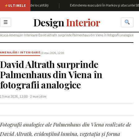
|
cu peste 60 de localități
Extinderea evacuării în Harkov și atacurile SBU as
ULTIMELE
Design
Interior
☰
Acasă
›
Amenajări Interioare
›
David Altrath surprinde Palmenhaus din Viena în fotografii analogice
AMENAJĂRI INTERIOARE
13 mai 2026, 12:00
David Altrath surprinde
Palmenhaus din Viena în
fotografii analogice
13 mai 2026, 12:00 · 2 min citire
Fotografii analogice ale Palmenhaus din Viena realizate de
David Altrath, evidențiind lumina, vegetația și forma