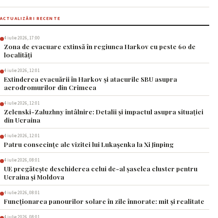
ACTUALIZĂRI RECENTE
4 iulie 2026, 17:00
Zona de evacuare extinsă în regiunea Harkov cu peste 60 de
localități
4 iulie 2026, 12:01
Extinderea evacuării în Harkov și atacurile SBU asupra
aerodromurilor din Crimeea
4 iulie 2026, 12:01
Zelenski-Zaluzhny întâlnire: Detalii și impactul asupra situației
din Ucraina
4 iulie 2026, 12:01
Patru consecințe ale vizitei lui Lukașenka la Xi Jinping
4 iulie 2026, 08:01
UE pregătește deschiderea celui de-al șaselea cluster pentru
Ucraina și Moldova
4 iulie 2026, 08:01
Funcționarea panourilor solare în zile înnorate: mit și realitate
4 iulie 2026, 08:01