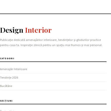
Design
Interior
Publicație dedicată amenajărilor interioare, tendințelor și ghidurilor practice
pentru casa ta. Inspirație zilnică pentru un spațiu mai frumos și mai personal.
CATEGORII
Amenajări Interioare
Tendințe 2026
Bucătărie
SECȚIUNI