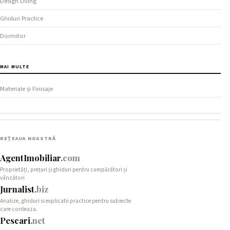
Design Living
Ghiduri Practice
Dormitor
MAI MULTE
Materiale și Finisaje
REȚEAUA NOASTRĂ
AgentImobiliar
.
com
Proprietăți, prețuri și ghiduri pentru cumpărători și
vânzători
Jurnalist
.
biz
Analize, ghiduri si explicatii practice pentru subiecte
care conteaza.
Pescari
.
net