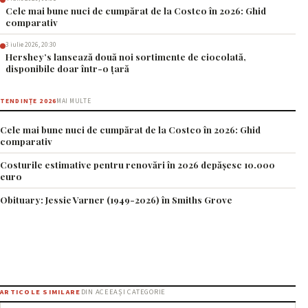
Cele mai bune nuci de cumpărat de la Costco în 2026: Ghid
comparativ
3 iulie 2026, 20:30
Hershey’s lansează două noi sortimente de ciocolată,
disponibile doar într-o țară
TENDINȚE 2026
MAI MULTE
Cele mai bune nuci de cumpărat de la Costco în 2026: Ghid
comparativ
Costurile estimative pentru renovări în 2026 depășesc 10.000
euro
Obituary: Jessie Varner (1949-2026) în Smiths Grove
ARTICOLE SIMILARE
DIN ACEEAȘI CATEGORIE