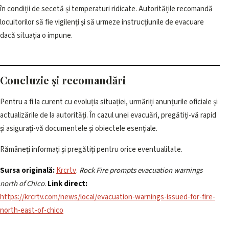
în condiții de secetă și temperaturi ridicate. Autoritățile recomandă
locuitorilor să fie vigilenți și să urmeze instrucțiunile de evacuare
dacă situația o impune.
Concluzie și recomandări
Pentru a fi la curent cu evoluția situației, urmăriți anunțurile oficiale și
actualizările de la autorități. În cazul unei evacuări, pregătiți-vă rapid
și asigurați-vă documentele și obiectele esențiale.
Rămâneți informați și pregătiți pentru orice eventualitate.
Sursa originală:
Krcrtv
.
Rock Fire prompts evacuation warnings
north of Chico
.
Link direct:
https://krcrtv.com/news/local/evacuation-warnings-issued-for-fire-
north-east-of-chico