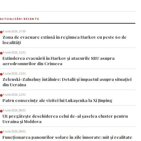
ACTUALIZĂRI RECENTE
4 iulie 2026, 17:00
Zona de evacuare extinsă în regiunea Harkov cu peste 60 de
localități
4 iulie 2026, 12:01
Extinderea evacuării în Harkov și atacurile SBU asupra
aerodromurilor din Crimeea
4 iulie 2026, 12:01
Zelenski-Zaluzhny întâlnire: Detalii și impactul asupra situației
din Ucraina
4 iulie 2026, 12:01
Patru consecințe ale vizitei lui Lukașenka la Xi Jinping
4 iulie 2026, 08:01
UE pregătește deschiderea celui de-al șaselea cluster pentru
Ucraina și Moldova
4 iulie 2026, 08:01
Funcționarea panourilor solare în zile înnorate: mit și realitate