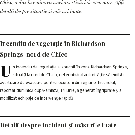
Vegetation fire near Chico
Chico, a dus la emiterea unei avertizări de evacuare. Află
duce la avertizare de evacuare
detalii despre situație și măsuri luate.
în Richardson Springs
16 iunie 2026, 17:01 · 2 min citire
Incendiu de vegetație în Richardson
Springs, nord de Chico
U
n incendiu de vegetație a izbucnit în zona Richardson Springs,
situată la nord de Chico, determinând autoritățile să emită o
avertizare de evacuare pentru locuitorii din regiune. Incendiul,
raportat duminică după-amiază, 14 iunie, a generat îngrijorare și a
mobilizat echipaje de intervenție rapidă.
Detalii despre incident și măsurile luate