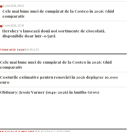
4 iulie 2026, 08:01
Cele mai bune nuci de cumpărat de la Costco în 2026: Ghid
comparativ
3 iulie 2026, 20:30
Hershey’s lansează două noi sortimente de ciocolată,
disponibile doar într-o țară
TENDINȚE 2026
MAI MULTE
Cele mai bune nuci de cumpărat de la Costco în 2026: Ghid
comparativ
Costurile estimative pentru renovări în 2026 depășesc 10.000
euro
Obituary: Jessie Varner (1949-2026) în Smiths Grove
ARTICOLE SIMILARE
DIN ACEEAȘI CATEGORIE