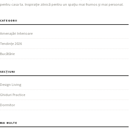
pentru casa ta. Inspirație zilnică pentru un spațiu mai frumos și mai personal.
CATEGORII
Amenajări Interioare
Tendințe 2026
Bucătărie
SECȚIUNI
Design Living
Ghiduri Practice
Dormitor
MAI MULTE