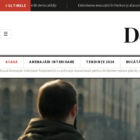
|
cu peste 60 de localități
Extinderea evacuării în Harkov și atacurile SBU as
ULTIMELE
D
☰
ACASĂ
AMENAJĂRI INTERIOARE
TENDINȚE 2026
BUCĂT
Acasă
›
Amenajări Interioare
›
Tratamentul cu anticorpi monoclonali pentru Alzheimer reduce plăcile, 