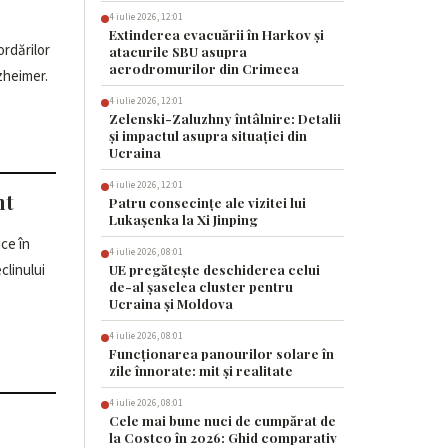
4 iulie 2026, 12:01
Extinderea evacuării în Harkov și
ordărilor
atacurile SBU asupra
aerodromurilor din Crimeea
zheimer.
4 iulie 2026, 12:01
Zelenski-Zaluzhny întâlnire: Detalii
și impactul asupra situației din
Ucraina
4 iulie 2026, 12:01
nt
Patru consecințe ale vizitei lui
Lukașenka la Xi Jinping
ce în
4 iulie 2026, 08:01
clinului
UE pregătește deschiderea celui
de-al șaselea cluster pentru
Ucraina și Moldova
4 iulie 2026, 08:01
Funcționarea panourilor solare în
zile înnorate: mit și realitate
4 iulie 2026, 08:01
Cele mai bune nuci de cumpărat de
la Costco în 2026: Ghid comparativ