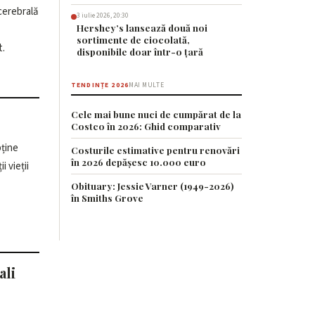
cerebrală
3 iulie 2026, 20:30
Hershey’s lansează două noi
sortimente de ciocolată,
t.
disponibile doar într-o țară
TENDINȚE 2026
MAI MULTE
Cele mai bune nuci de cumpărat de la
Costco în 2026: Ghid comparativ
bține
Costurile estimative pentru renovări
în 2026 depășesc 10.000 euro
Obituary: Jessie Varner (1949-2026)
în Smiths Grove
ali