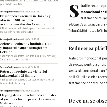
Regiunea Harkov a extins zona de evacuare, incluzând
S
peste 60 de localități,…
tudiile recente pr
monoclonal ant
Amenajări Interioare
4 iulie 2026, 12:01
Extinderea evacuării în Harkov și
tratamente reușe
atacurile SBU asupra
aerodromurilor din Crimeea
plăcile de amiloid
din crei
Află ultimele actualizări despre extinderea zonei de
îmbunătățiri notabile în fu
evacuare în Harkov și atacurile…
Amenajări Interioare
4 iulie 2026, 12:01
Zelenski-Zaluzhny întâlnire: Detalii
Reducerea plăcil
și impactul asupra situației din
Ucraina
Analizăm posibilitatea unei întâlniri între Zelenski și
Anticorpii monoclonali pe
Zaluzhny, cu declarații de la…
dezvoltați pentru a ținti ș
Amenajări Interioare
4 iulie 2026, 12:01
amiloid
, considerate un f
Patru consecințe ale vizitei lui
Lukașenka la Xi Jinping
bolii. Studiile clinice rec
Analiză despre cele patru consecințe ale vizitei lui
tratamente pot reduce se
Lukașenka la Xi Jinping…
Amenajări Interioare
4 iulie 2026, 08:01
UE pregătește deschiderea celui de-
al șaselea cluster pentru Ucraina și
De ce nu se obse
Moldova