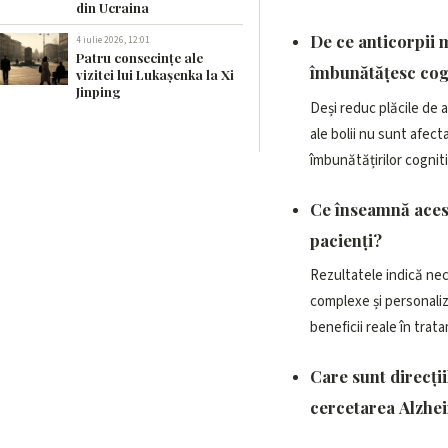
din Ucraina
De ce anticorpii 
4 iulie 2026, 12:01
Patru consecințe ale
îmbunătățesc cog
vizitei lui Lukașenka la Xi
Jinping
Deși reduc plăcile de 
ale bolii nu sunt afect
îmbunătățirilor cognit
Ce înseamnă aces
pacienți?
Rezultatele indică nec
complexe și personali
beneficii reale în tra
Care sunt direcții
cercetarea Alzhe