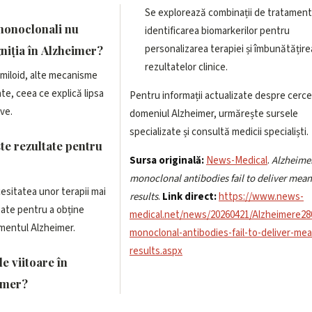
Se explorează combinații de tratament
monoclonali nu
identificarea biomarkerilor pentru
personalizarea terapiei și îmbunătățire
niția în Alzheimer?
rezultatelor clinice.
amiloid, alte mecanisme
ate, ceea ce explică lipsa
Pentru informații actualizate despre cerce
ive.
domeniul Alzheimer, urmărește sursele
specializate și consultă medicii specialiști.
te rezultate pentru
Sursa originală:
News-Medical
.
Alzheime
monoclonal antibodies fail to deliver mean
esitatea unor terapii mai
results
.
Link direct:
https://www.news-
zate pentru a obține
medical.net/news/20260421/Alzheimere28
tamentul Alzheimer.
monoclonal-antibodies-fail-to-deliver-mea
results.aspx
le viitoare în
imer?