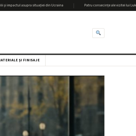
|
tul asupra situației din Ucraina
Patru consecințe ale vizitei lui Lukașenka la 
ATERIALE ȘI FINISAJE