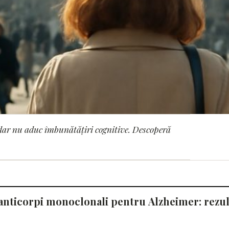
dar nu aduc îmbunătățiri cognitive. Descoperă
corpi monoclonali pen
nu îmbunătățește cogniț
anticorpi monoclonali pentru Alzheimer: rezul