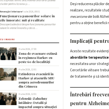
UE a aprobat tehnic deschiderea celui de-al șaselea
Deși reducerea plăcilor de
cluster pentru Ucraina și…
realizare, rezultatele stud
Amenajări Interioare
4 iulie 2026, 08:01
Funcționarea panourilor solare în
mecanisme
ale bolii Alzh
zile înnorate: mit și realitate
pentru a obține beneficii 
Descoperă adevărul despre funcționarea panourilor
solare în vreme înnorată și de ce…
Implicații pentr
CU IMAGINI
4 iulie 2026, 17:00
Aceste rezultate evidenț
Zona de evacuare extinsă
abordările terapeutice
în regiunea Harkov cu
peste 60 de localități
necesitatea unor strategii
Cercetările viitoare trebu
4 iulie 2026, 12:01
Extinderea evacuării în
de tratamente și să identi
Harkov și atacurile SBU
asupra aerodromurilor
din Crimeea
Întrebări frecve
4 iulie 2026, 12:01
Zelenski-Zaluzhny
pentru Alzheim
întâlnire: Detalii și
impactul asupra situației