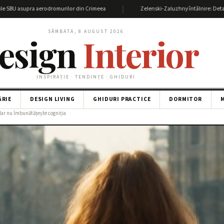
|
upra aerodromurilor din Crimeea
Zelenski-Zaluzhny întâlnire: Detalii și impac
SÂMBĂTĂ, 8 AUGUST 2026
esign
Interior
INSPIRAȚIE · TENDINȚE · GHIDURI
ĂRIE
DESIGN LIVING
GHIDURI PRACTICE
DORMITOR
M
dar nu îmbunătățește cogniția