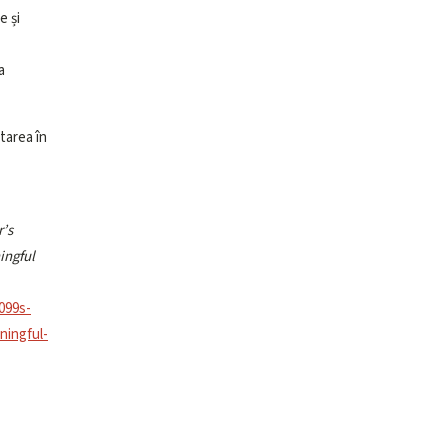
e și
a
tarea în
r’s
ingful
099s-
ningful-