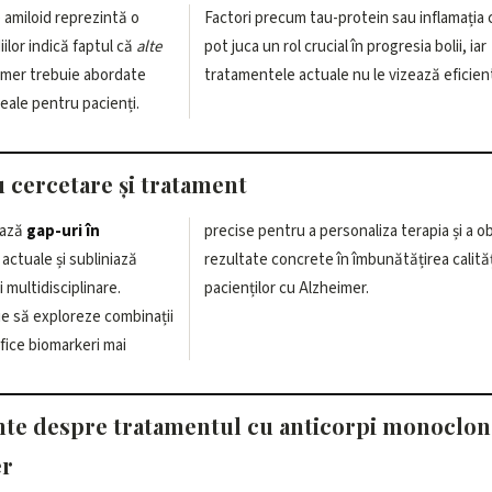
 amiloid reprezintă o
Factori precum tau-protein sau inflamația 
iilor indică faptul că
alte
pot juca un rol crucial în progresia bolii, iar
eimer trebuie abordate
tratamentele actuale nu le vizează eficien
reale pentru pacienți.
u cercetare și tratament
iază
gap-uri în
precise pentru a personaliza terapia și a o
actuale și subliniază
rezultate concrete în îmbunătățirea calității vieții
 multidisciplinare.
pacienților cu Alzheimer.
ie să exploreze combinații
fice biomarkeri mai
nte despre tratamentul cu anticorpi monoclon
er