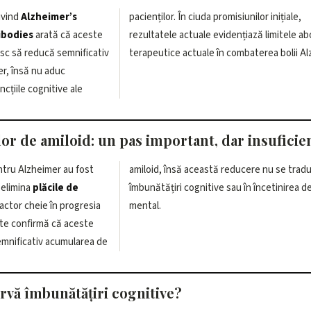
ivind
Alzheimer’s
pacienților. În ciuda promisiunilor inițiale,
ibodies
arată că aceste
rezultatele actuale evidențiază limitele ab
sc să reducă semnificativ
terapeutice actuale în combaterea bolii Al
er, însă nu aduc
ncțiile cognitive ale
or de amiloid: un pas important, dar insuficie
ntru Alzheimer au fost
amiloid, însă această reducere nu se tradu
i elimina
plăcile de
îmbunătățiri cognitive sau în încetinirea de
actor cheie în progresia
mental.
ente confirmă că aceste
mnificativ acumularea de
rvă îmbunătățiri cognitive?