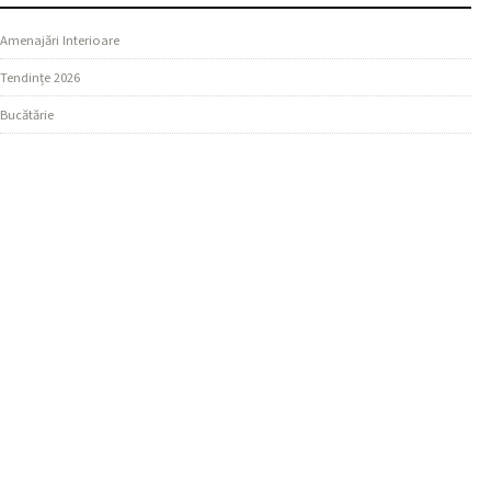
Amenajări Interioare
Tendințe 2026
Bucătărie
SECȚIUNI
Design Living
Ghiduri Practice
Dormitor
MAI MULTE
Materiale și Finisaje