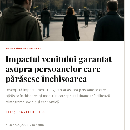
AMENAJĂRI INTERIOARE
Impactul venitului garantat
asupra persoanelor care
părăsesc închisoarea
Descoperă impactul venitului garantat asupra persoanelor care
părăsesc închisoarea și modul în care sprijinul financiar facilitează
reintegrarea socială și economică.
CITEŞTE ARTICOLUL →
2 iunie 2026, 20:32 · 2 min citire