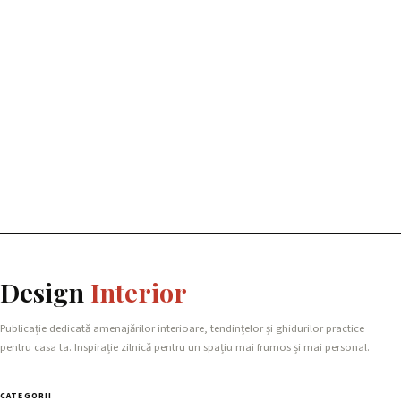
Design
Interior
Publicație dedicată amenajărilor interioare, tendințelor și ghidurilor practice
pentru casa ta. Inspirație zilnică pentru un spațiu mai frumos și mai personal.
CATEGORII