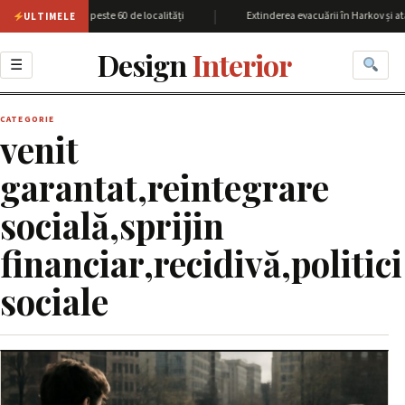
|
giunea Harkov cu peste 60 de localități
Extinderea evacuării în Harkov și ata
ULTIMELE
Design
Interior
☰
CATEGORIE
venit
garantat,reintegrare
socială,sprijin
financiar,recidivă,politici
sociale