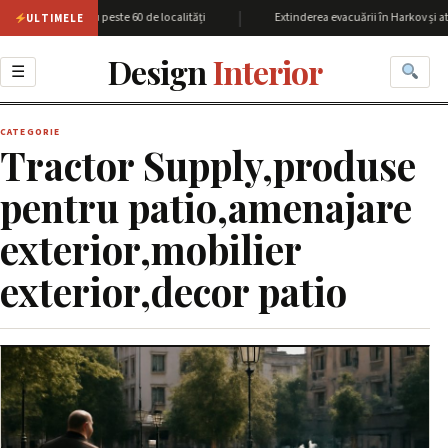
|
giunea Harkov cu peste 60 de localități
Extinderea evacuării în Harkov și at
ULTIMELE
Design
Interior
☰
CATEGORIE
Tractor Supply,produse
pentru patio,amenajare
exterior,mobilier
exterior,decor patio