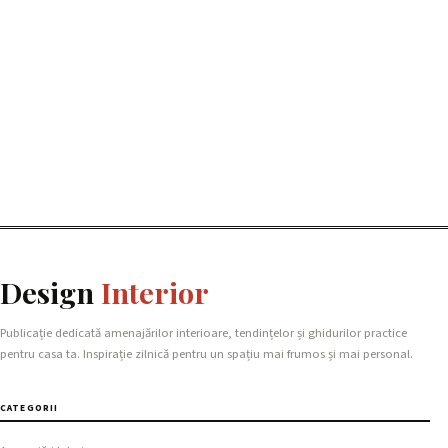
Design
Interior
Publicație dedicată amenajărilor interioare, tendințelor și ghidurilor practice
pentru casa ta. Inspirație zilnică pentru un spațiu mai frumos și mai personal.
CATEGORII