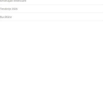
Amenajări Interioare
Tendințe 2026
Bucătărie
SECȚIUNI
Design Living
Ghiduri Practice
Dormitor
MAI MULTE
Materiale și Finisaje
REȚEAUA NOASTRĂ