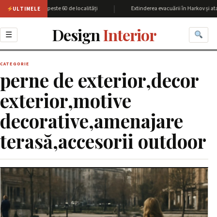
|
iunea Harkov cu peste 60 de localități
Extinderea evacuării în Harkov și ata
ULTIMELE
Design
Interior
☰
CATEGORIE
perne de exterior,decor
exterior,motive
decorative,amenajare
terasă,accesorii outdoor