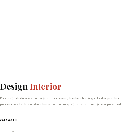
Design
Interior
Publicație dedicată amenajărilor interioare, tendințelor și ghidurilor practice
pentru casa ta. Inspirație zilnică pentru un spațiu mai frumos și mai personal.
CATEGORII