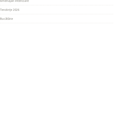
Amenajări Interioare
Tendințe 2026
Bucătărie
SECȚIUNI
Design Living
Ghiduri Practice
Dormitor
MAI MULTE
Materiale și Finisaje
REȚEAUA NOASTRĂ