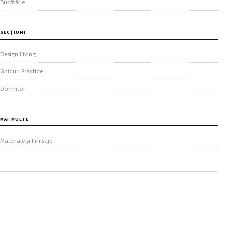
Bucătărie
SECȚIUNI
Design Living
Ghiduri Practice
Dormitor
MAI MULTE
Materiale și Finisaje
REȚEAUA NOASTRĂ
AgentImobiliar
.
com
Proprietăți, prețuri și ghiduri pentru cumpărători și