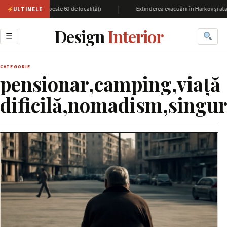
|
iunea Harkov cu peste 60 de localități
Extinderea evacuării în Harkov și ata
ULTIMELE
Design
Interior
☰
CATEGORIE
pensionar,camping,viață
dificilă,nomadism,singur