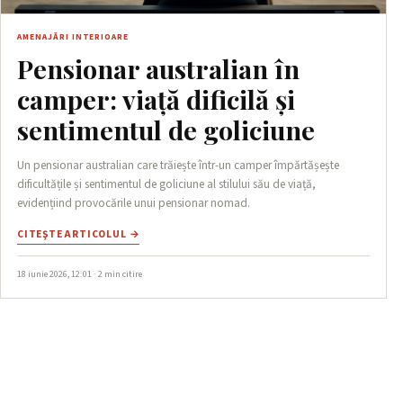
AMENAJĂRI INTERIOARE
Pensionar australian în
camper: viață dificilă și
sentimentul de goliciune
Un pensionar australian care trăiește într-un camper împărtășește
dificultățile și sentimentul de goliciune al stilului său de viață,
evidențiind provocările unui pensionar nomad.
CITEŞTE ARTICOLUL →
18 iunie 2026, 12:01 · 2 min citire