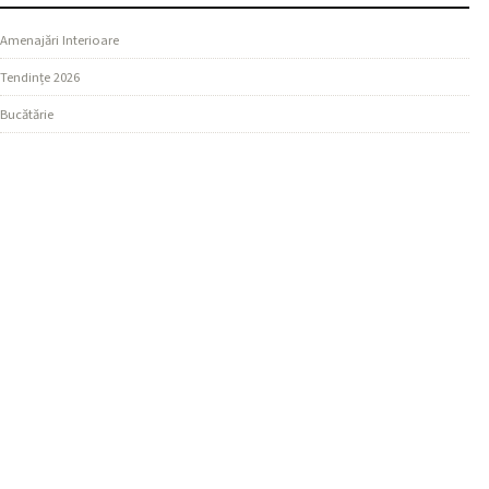
Amenajări Interioare
Tendințe 2026
Bucătărie
SECȚIUNI
Design Living
Ghiduri Practice
Dormitor
MAI MULTE
Materiale și Finisaje