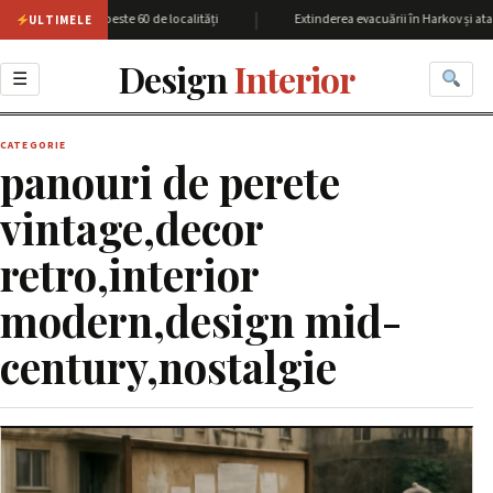
|
iunea Harkov cu peste 60 de localități
Extinderea evacuării în Harkov și ata
ULTIMELE
Design
Interior
☰
CATEGORIE
panouri de perete
vintage,decor
retro,interior
modern,design mid-
century,nostalgie