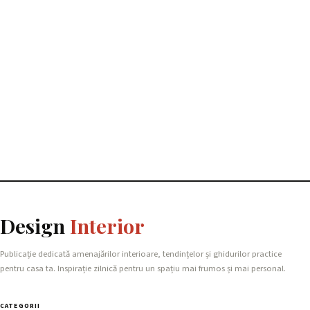
Design
Interior
Publicație dedicată amenajărilor interioare, tendințelor și ghidurilor practice
pentru casa ta. Inspirație zilnică pentru un spațiu mai frumos și mai personal.
CATEGORII