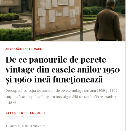
AMENAJĂRI INTERIOARE
De ce panourile de perete
vintage din casele anilor 1950
și 1960 încă funcționează
Descoperă colecția de panouri de perete vintage din anii 1950 și 1960,
surprinzător de plăcută pentru nostalgie. Află de ce rămân relevante și
astăzi!
CITEŞTE ARTICOLUL →
4 iunie 2026, 08:02 · 3 min citire