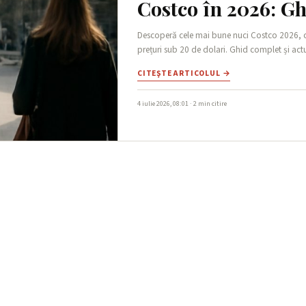
Costco în 2026: G
Descoperă cele mai bune nuci Costco 2026, com
prețuri sub 20 de dolari. Ghid complet și actu
CITEŞTE ARTICOLUL →
4 iulie 2026, 08:01 · 2 min citire