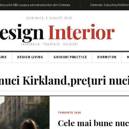
|
curile SBU asupra aerodromurilor din Crimeea
Zelenski-Zaluzhny întâlnire: Det
DUMINICĂ, 9 AUGUST 2026
esign
Interior
INSPIRAȚIE · TENDINȚE · GHIDURI
ĂRIE
DESIGN LIVING
GHIDURI PRACTICE
DORMITOR
M
nuci Kirkland,prețuri nuc
TENDINȚE 2026
Cele mai bune nuc