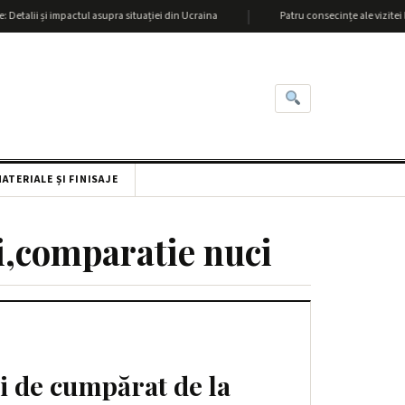
|
alii și impactul asupra situației din Ucraina
Patru consecințe ale vizitei lui 
ATERIALE ȘI FINISAJE
i,comparatie nuci
i de cumpărat de la