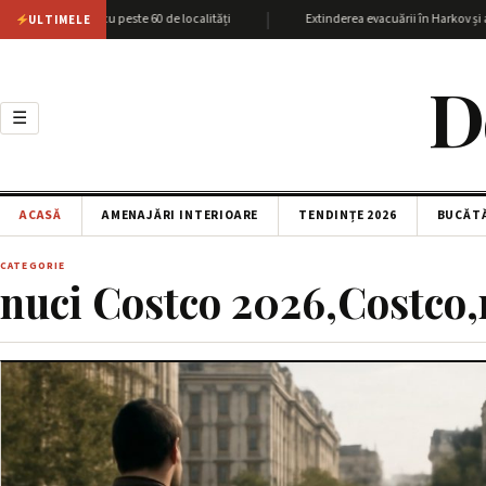
|
giunea Harkov cu peste 60 de localități
Extinderea evacuării în Harkov și ata
ULTIMELE
D
☰
ACASĂ
AMENAJĂRI INTERIOARE
TENDINȚE 2026
BUCĂT
CATEGORIE
nuci Costco 2026,Costco,