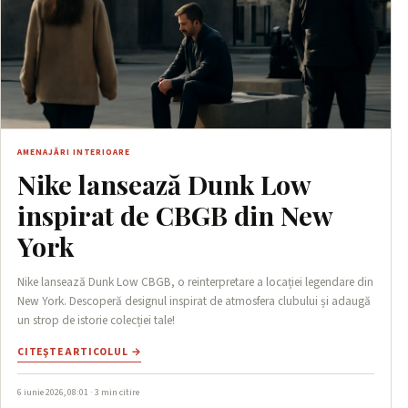
AMENAJĂRI INTERIOARE
Nike lansează Dunk Low
inspirat de CBGB din New
York
Nike lansează Dunk Low CBGB, o reinterpretare a locației legendare din
New York. Descoperă designul inspirat de atmosfera clubului și adaugă
un strop de istorie colecției tale!
CITEŞTE ARTICOLUL →
6 iunie 2026, 08:01 · 3 min citire