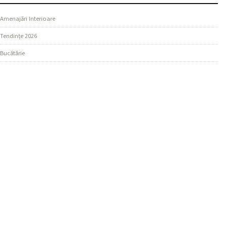
Amenajări Interioare
Tendințe 2026
Bucătărie
SECȚIUNI
Design Living
Ghiduri Practice
Dormitor
MAI MULTE
Materiale și Finisaje