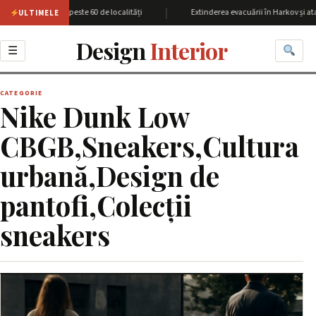
|
iunea Harkov cu peste 60 de localități
Extinderea evacuării în Harkov și ata
ULTIMELE
Design
Interior
☰
CATEGORIE
Nike Dunk Low
CBGB,Sneakers,Cultura
urbană,Design de
pantofi,Colecții
sneakers