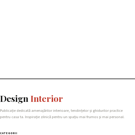
Design
Interior
Publicație dedicată amenajărilor interioare, tendințelor și ghidurilor practice
pentru casa ta. Inspirație zilnică pentru un spațiu mai frumos și mai personal.
CATEGORII