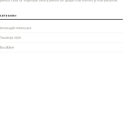
pentru casa ta. Inspirație zilnică pentru un spațiu mai frumos și mai personal.
CATEGORII
Amenajări Interioare
Tendințe 2026
Bucătărie
SECȚIUNI
Design Living
Ghiduri Practice
Dormitor
MAI MULTE
Materiale și Finisaje