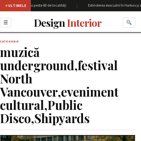
|
egiunea Harkov cu peste 60 de localități
Extinderea evacuării în Harkov și a
ULTIMELE
Design
Interior
☰
CATEGORIE
muzică
underground,festival
North
Vancouver,eveniment
cultural,Public
Disco,Shipyards