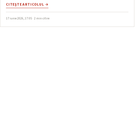
CITEŞTE ARTICOLUL →
17 iunie 2026, 17:05 · 2 min citire