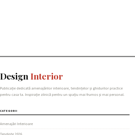
Design
Interior
Publicație dedicată amenajărilor interioare, tendințelor și ghidurilor practice
pentru casa ta. Inspirație zilnică pentru un spațiu mai frumos și mai personal.
CATEGORII
Amenajări Interioare
Tendințe 2026