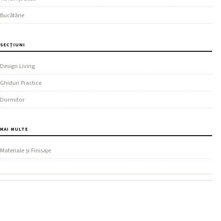
Bucătărie
SECȚIUNI
Design Living
Ghiduri Practice
Dormitor
MAI MULTE
Materiale și Finisaje
REȚEAUA NOASTRĂ
AgentImobiliar
.
com