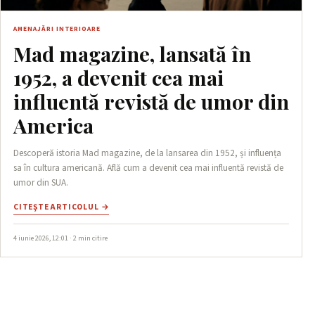
AMENAJĂRI INTERIOARE
Mad magazine, lansată în
1952, a devenit cea mai
influentă revistă de umor din
America
Descoperă istoria Mad magazine, de la lansarea din 1952, și influența
sa în cultura americană. Află cum a devenit cea mai influentă revistă de
umor din SUA.
CITEŞTE ARTICOLUL →
4 iunie 2026, 12:01 · 2 min citire