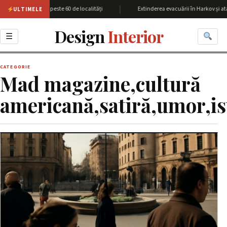
|
giunea Harkov cu peste 60 de localități
Extinderea evacuării în Harkov și ata
ULTIMELE
Design
Interior
☰
CATEGORIE
Mad magazine,cultură
americană,satiră,umor,is