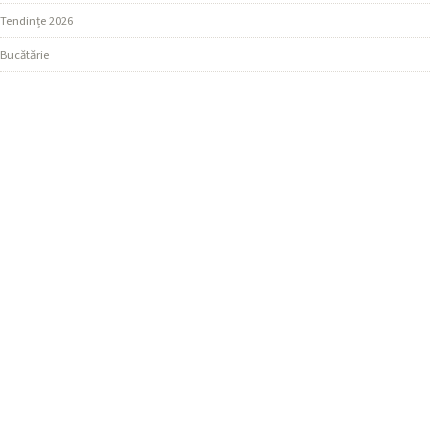
Tendințe 2026
Bucătărie
SECȚIUNI
Design Living
Ghiduri Practice
Dormitor
MAI MULTE
Materiale și Finisaje
REȚEAUA NOASTRĂ