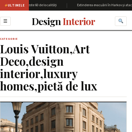
|
unea Harkov cu peste 60 de localități
Extinderea evacuării în Harkov și atacu
ULTIMELE
Design
Interior
☰
CATEGORIE
Louis Vuitton,Art
Deco,design
interior,luxury
homes,pietă de lux