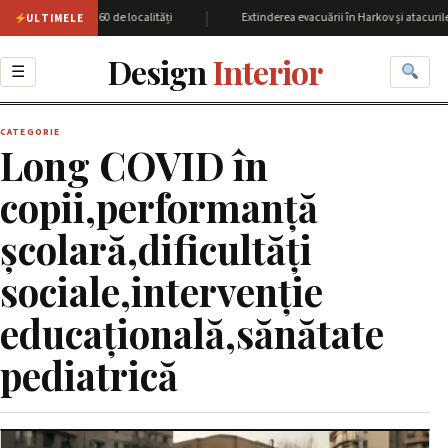
|
Harkov cu peste 60 de localități
Extinderea evacuării în Harkov și atacurile
ULTIMELE
Design
Interior
☰
CATEGORIE
Long COVID în
copii,performanță
școlară,dificultăți
sociale,intervenție
educațională,sănătate
pediatrică