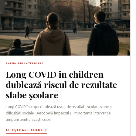
AMENAJĂRI INTERIOARE
Long COVID in children
dublează riscul de rezultate
slabe școlare
Long COVID în copii dublează riscul de rezultate școlare slabe și
dificultăți sociale. Descoperă impactul și importanța intervenției
timpurii pentru acești copii.
CITEŞTE ARTICOLUL →