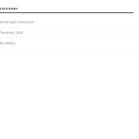
CATEGORII
Amenajări Interioare
Tendințe 2026
Bucătărie
SECȚIUNI
Design Living
Ghiduri Practice
Dormitor
MAI MULTE
Materiale și Finisaje