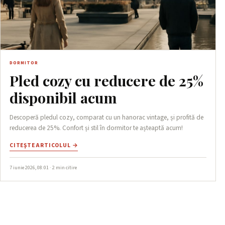
DORMITOR
Pled cozy cu reducere de 25%
disponibil acum
Descoperă pledul cozy, comparat cu un hanorac vintage, și profită de
reducerea de 25%. Confort și stil în dormitor te așteaptă acum!
CITEŞTE ARTICOLUL →
7 iunie 2026, 08:01 · 2 min citire