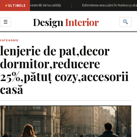
|
iunea Harkov cu peste 60 de localități
Extinderea evacuării în Harkov și ata
ULTIMELE
Design
Interior
☰
CATEGORIE
lenjerie de pat,decor
dormitor,reducere
25%,pătuț cozy,accesorii
casă