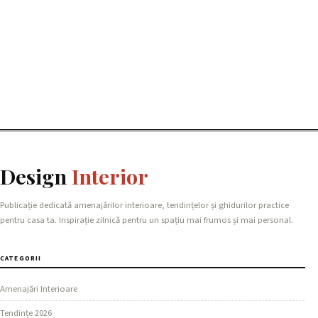
Design
Interior
Publicație dedicată amenajărilor interioare, tendințelor și ghidurilor practice
pentru casa ta. Inspirație zilnică pentru un spațiu mai frumos și mai personal.
CATEGORII
Amenajări Interioare
Tendințe 2026