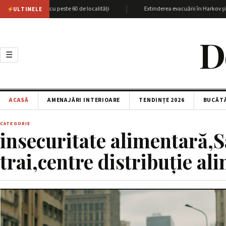
|
giunea Harkov cu peste 60 de localități
Extinderea evacuării în Harkov și at
ULTIMELE
D
☰
ACASĂ
AMENAJĂRI INTERIOARE
TENDINȚE 2026
BUCĂT
CATEGORIE
insecuritate alimentară,S
trai,centre distribuție al