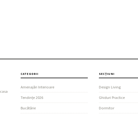
CATEGORII
SECȚIUNI
Amenajări Interioare
Design Living
 casa
Tendințe 2026
Ghiduri Practice
Bucătărie
Dormitor