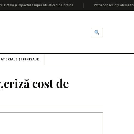
|
talii și impactul asupra situației din Ucraina
Patru consecințe ale vizitei lui
ATERIALE ȘI FINISAJE
,criză cost de