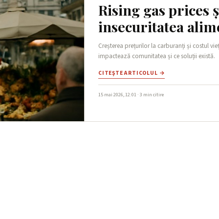
Rising gas prices și
insecuritatea ali
Creșterea prețurilor la carburanți și costul vi
impactează comunitatea și ce soluții există.
CITEŞTE ARTICOLUL →
15 mai 2026, 12:01 · 3 min citire