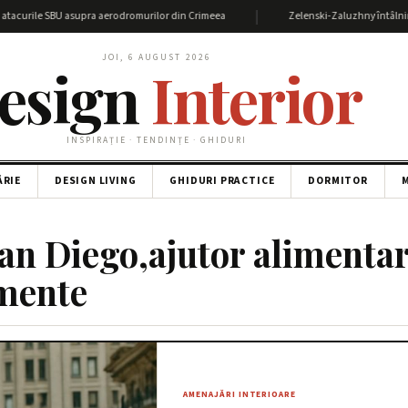
|
acurile SBU asupra aerodromurilor din Crimeea
Zelenski-Zaluzhny întâlnire: De
JOI, 6 AUGUST 2026
esign
Interior
INSPIRAȚIE · TENDINȚE · GHIDURI
ĂRIE
DESIGN LIVING
GHIDURI PRACTICE
DORMITOR
M
an Diego,ajutor alimentar
imente
AMENAJĂRI INTERIOARE