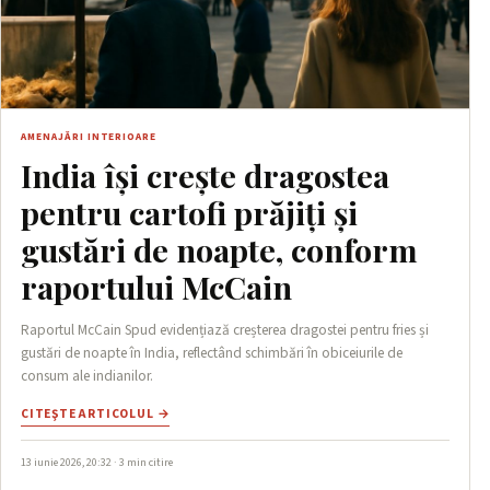
AMENAJĂRI INTERIOARE
India își crește dragostea
pentru cartofi prăjiți și
gustări de noapte, conform
raportului McCain
Raportul McCain Spud evidențiază creșterea dragostei pentru fries și
gustări de noapte în India, reflectând schimbări în obiceiurile de
consum ale indianilor.
CITEŞTE ARTICOLUL →
13 iunie 2026, 20:32 · 3 min citire