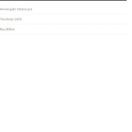
Amenajări Interioare
Tendințe 2026
Bucătărie
SECȚIUNI
Design Living
Ghiduri Practice
Dormitor
MAI MULTE
Materiale și Finisaje