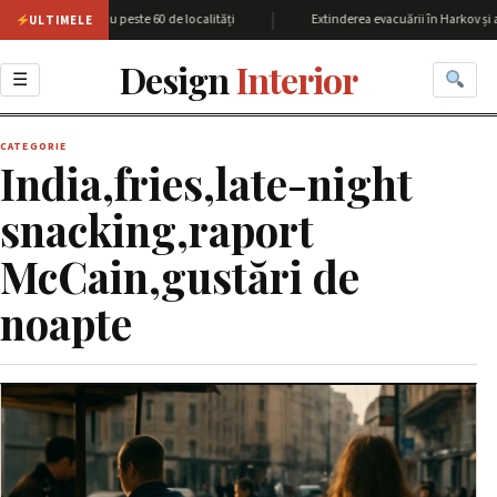
|
egiunea Harkov cu peste 60 de localități
Extinderea evacuării în Harkov și a
ULTIMELE
Design
Interior
☰
CATEGORIE
India,fries,late-night
snacking,raport
McCain,gustări de
noapte