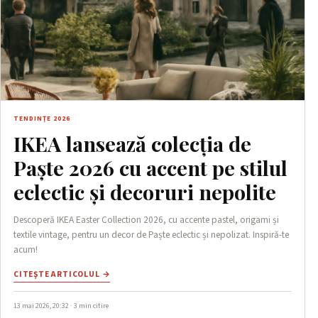
TENDINȚE 2026
IKEA lansează colecția de
Paște 2026 cu accent pe stilul
eclectic și decoruri nepolite
Descoperă IKEA Easter Collection 2026, cu accente pastel, origami și
textile vintage, pentru un decor de Paște eclectic și nepolizat. Inspiră-te
acum!
CITEŞTE ARTICOLUL →
13 mai 2026, 20:32 · 3 min citire