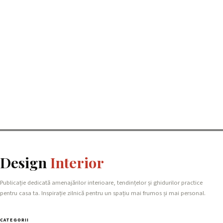
Design
Interior
Publicație dedicată amenajărilor interioare, tendințelor și ghidurilor practice
pentru casa ta. Inspirație zilnică pentru un spațiu mai frumos și mai personal.
CATEGORII