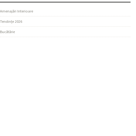
Amenajări Interioare
Tendințe 2026
Bucătărie
SECȚIUNI
Design Living
Ghiduri Practice
Dormitor
MAI MULTE
Materiale și Finisaje