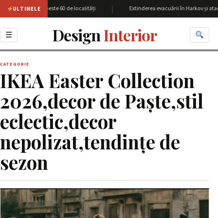
|
unea Harkov cu peste 60 de localități
Extinderea evacuării în Harkov și atac
ULTIMELE
Design
Interior
☰
CATEGORIE
IKEA Easter Collection
2026,decor de Paște,stil
eclectic,decor
nepolizat,tendințe de
sezon