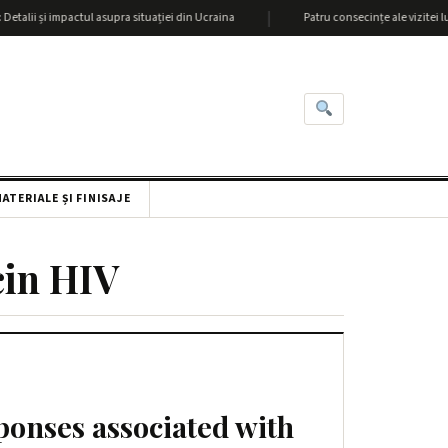
|
lii și impactul asupra situației din Ucraina
Patru consecințe ale vizitei lui L
ATERIALE ȘI FINISAJE
cin HIV
onses associated with