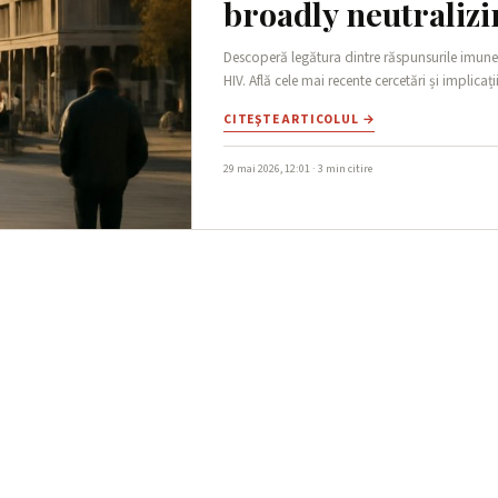
broadly neutralizi
Descoperă legătura dintre răspunsurile imune t
HIV. Află cele mai recente cercetări și implicații
CITEŞTE ARTICOLUL →
29 mai 2026, 12:01 · 3 min citire