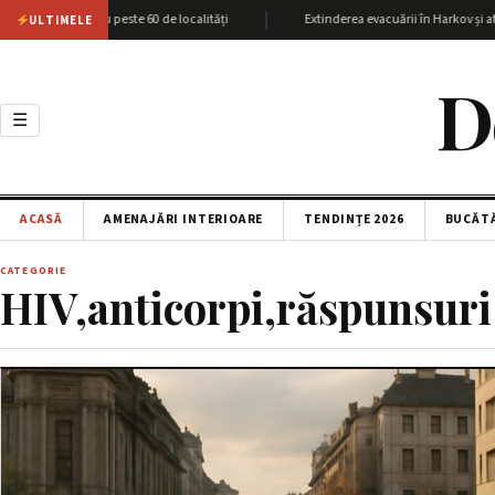
|
unea Harkov cu peste 60 de localități
Extinderea evacuării în Harkov și atac
ULTIMELE
D
☰
ACASĂ
AMENAJĂRI INTERIOARE
TENDINȚE 2026
BUCĂT
CATEGORIE
HIV,anticorpi,răspunsuri