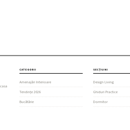
CATEGORII
SECȚIUNI
Amenajări Interioare
Design Living
 casa
Tendințe 2026
Ghiduri Practice
Bucătărie
Dormitor