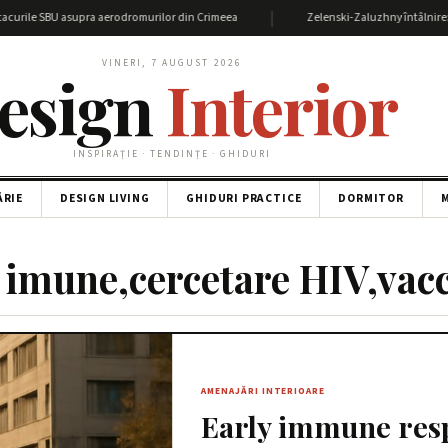
|
urile SBU asupra aerodromurilor din Crimeea
Zelenski-Zaluzhny întâlnire: Deta
VINERI, 7 AUGUST 2026
esign
Interior
INSPIRAȚIE · TENDINȚE · GHIDURI
ĂRIE
DESIGN LIVING
GHIDURI PRACTICE
DORMITOR
M
 imune,cercetare HIV,vac
AMENAJĂRI INTERIOARE
Early immune resp