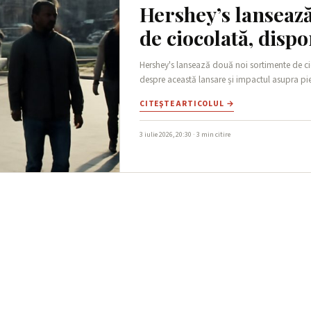
Hershey’s lanseaz
de ciocolată, dispo
Hershey's lansează două noi sortimente de cioc
despre această lansare și impactul asupra pieț
CITEŞTE ARTICOLUL →
3 iulie 2026, 20:30 · 3 min citire