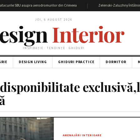
|
acurile SBU asupra aerodromurilor din Crimeea
Zelenski-Zaluzhny întâlnire: De
JOI, 6 AUGUST 2026
esign
Interior
INSPIRAȚIE · TENDINȚE · GHIDURI
ĂRIE
DESIGN LIVING
GHIDURI PRACTICE
DORMITOR
M
disponibilitate exclusivă,
ță
AMENAJĂRI INTERIOARE