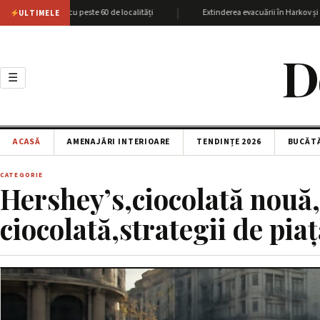
|
giunea Harkov cu peste 60 de localități
Extinderea evacuării în Harkov și at
ULTIMELE
D
☰
ACASĂ
AMENAJĂRI INTERIOARE
TENDINȚE 2026
BUCĂT
CATEGORIE
Hershey’s,ciocolată nouă,
ciocolată,strategii de pia