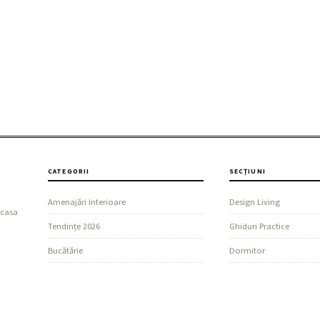
CATEGORII
SECȚIUNI
Amenajări Interioare
Design Living
 casa
Tendințe 2026
Ghiduri Practice
Bucătărie
Dormitor