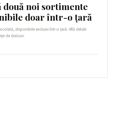
ă două noi sortimente
nibile doar într-o țară
olată, disponibile exclusiv într-o țară. Află detalii
ei de dulciuri.