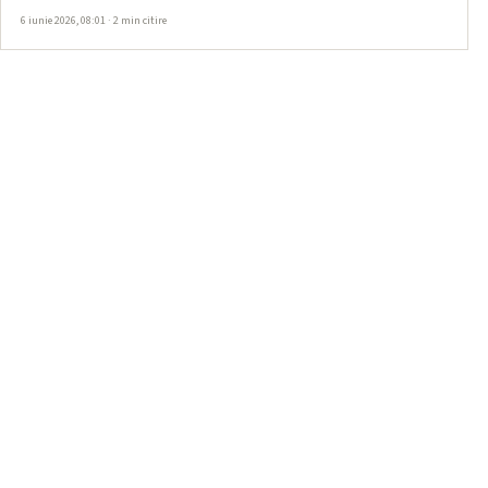
6 iunie 2026, 08:01 · 2 min citire