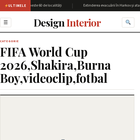
|
iunea Harkov cu peste 60 de localități
Extinderea evacuării în Harkov și ata
ULTIMELE
Design
Interior
☰
CATEGORIE
FIFA World Cup
2026,Shakira,Burna
Boy,videoclip,fotbal