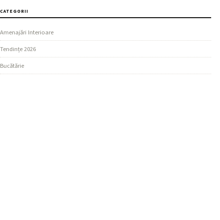
CATEGORII
Amenajări Interioare
Tendințe 2026
Bucătărie
SECȚIUNI
Design Living
Ghiduri Practice
Dormitor
MAI MULTE
Materiale și Finisaje