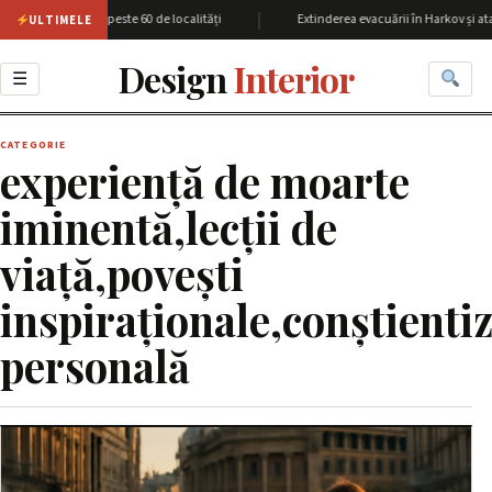
|
iunea Harkov cu peste 60 de localități
Extinderea evacuării în Harkov și atac
ULTIMELE
Design
Interior
☰
CATEGORIE
experiență de moarte
iminentă,lecții de
viață,povești
inspiraționale,conștienti
personală