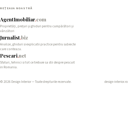
REȚEAUA NOASTRĂ
AgentImobiliar
.
com
Proprietăți, prețuri și ghiduri pentru cumpărători și
vânzători
Jurnalist
.
biz
Analize, ghiduri si explicatii practice pentru subiecte
care conteaza.
Pescari
.
net
Sfaturi, tehnici si tot ce trebuie sa stii despre pescuit
in Romania.
© 2026 Design Interior — Toate drepturile rezervate.
design-interior.ro