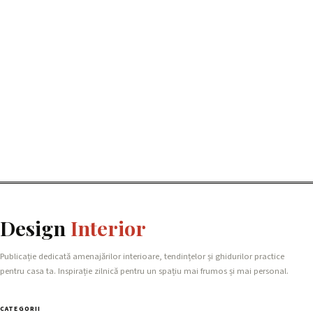
Design
Interior
Publicație dedicată amenajărilor interioare, tendințelor și ghidurilor practice
pentru casa ta. Inspirație zilnică pentru un spațiu mai frumos și mai personal.
CATEGORII