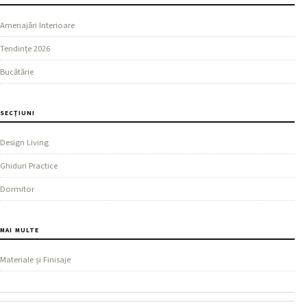
Amenajări Interioare
Tendințe 2026
Bucătărie
SECȚIUNI
Design Living
Ghiduri Practice
Dormitor
MAI MULTE
Materiale și Finisaje