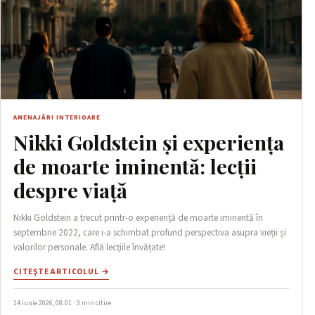
AMENAJĂRI INTERIOARE
Nikki Goldstein și experiența
de moarte iminentă: lecții
despre viață
Nikki Goldstein a trecut printr-o experiență de moarte iminentă în
septembrie 2022, care i-a schimbat profund perspectiva asupra vieții și
valorilor personale. Află lecțiile învățate!
CITEŞTE ARTICOLUL →
14 iunie 2026, 08:01 · 3 min citire