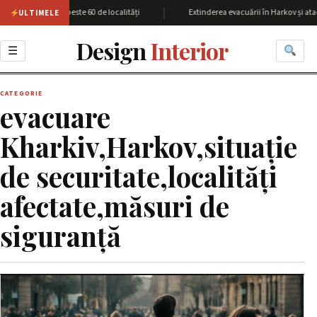
|
iunea Harkov cu peste 60 de localități
Extinderea evacuării în Harkov și atac
ULTIMELE
Design
Interior
☰
CATEGORIE
evacuare
Kharkiv,Harkov,situație
de securitate,localități
afectate,măsuri de
siguranță