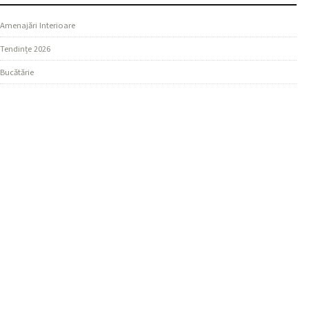
Amenajări Interioare
Tendințe 2026
Bucătărie
SECȚIUNI
Design Living
Ghiduri Practice
Dormitor
MAI MULTE
Materiale și Finisaje