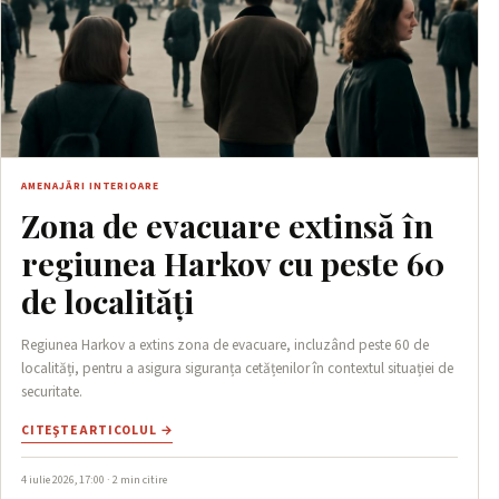
AMENAJĂRI INTERIOARE
Zona de evacuare extinsă în
regiunea Harkov cu peste 60
de localități
Regiunea Harkov a extins zona de evacuare, incluzând peste 60 de
localități, pentru a asigura siguranța cetățenilor în contextul situației de
securitate.
CITEŞTE ARTICOLUL →
4 iulie 2026, 17:00 · 2 min citire