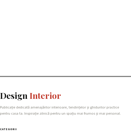
Design
Interior
Publicație dedicată amenajărilor interioare, tendințelor și ghidurilor practice
pentru casa ta. Inspirație zilnică pentru un spațiu mai frumos și mai personal.
CATEGORII