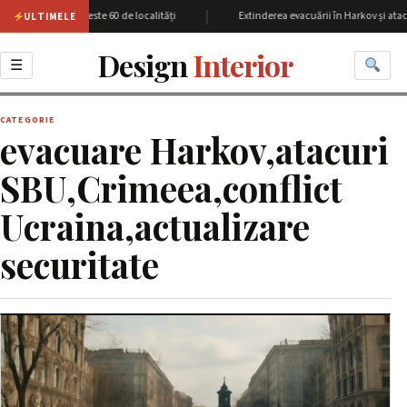
|
nea Harkov cu peste 60 de localități
Extinderea evacuării în Harkov și atacu
ULTIMELE
Design
Interior
☰
CATEGORIE
evacuare Harkov,atacuri
SBU,Crimeea,conflict
Ucraina,actualizare
securitate