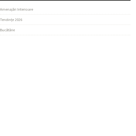
Amenajări Interioare
Tendințe 2026
Bucătărie
SECȚIUNI
Design Living
Ghiduri Practice
Dormitor
MAI MULTE
Materiale și Finisaje