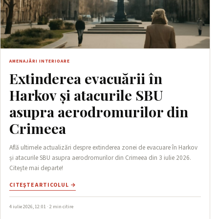
AMENAJĂRI INTERIOARE
Extinderea evacuării în
Harkov și atacurile SBU
asupra aerodromurilor din
Crimeea
Află ultimele actualizări despre extinderea zonei de evacuare în Harkov
și atacurile SBU asupra aerodromurilor din Crimeea din 3 iulie 2026.
Citește mai departe!
CITEŞTE ARTICOLUL →
4 iulie 2026, 12:01 · 2 min citire