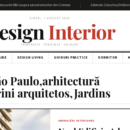
|
acurile SBU asupra aerodromurilor din Crimeea
Zelenski-Zaluzhny întâlnire: De
VINERI, 7 AUGUST 2026
esign
Interior
INSPIRAȚIE · TENDINȚE · GHIDURI
ĂRIE
DESIGN LIVING
GHIDURI PRACTICE
DORMITOR
M
ão Paulo,arhitectură
rini arquitetos,Jardins
AMENAJĂRI INTERIOARE