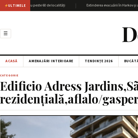
|
egiunea Harkov cu peste 60 de localități
Extinderea evacuării în Harkov și at
ULTIMELE
D
☰
ACASĂ
AMENAJĂRI INTERIOARE
TENDINȚE 2026
BUCĂT
CATEGORIE
Edificio Adress Jardins,S
rezidențială,aflalo/gaspe