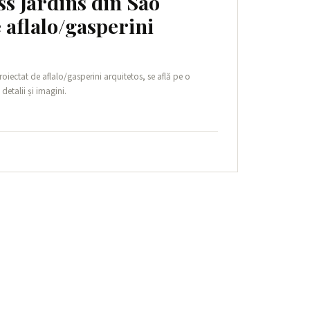
ss Jardins din São
e aflalo/gasperini
oiectat de aflalo/gasperini arquitetos, se află pe o
 detalii și imagini.