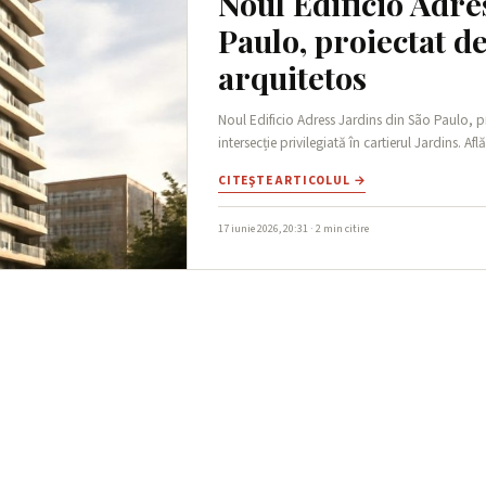
Noul Edificio Adre
Paulo, proiectat d
arquitetos
Noul Edificio Adress Jardins din São Paulo, pr
intersecție privilegiată în cartierul Jardins. Află
CITEŞTE ARTICOLUL →
17 iunie 2026, 20:31 · 2 min citire