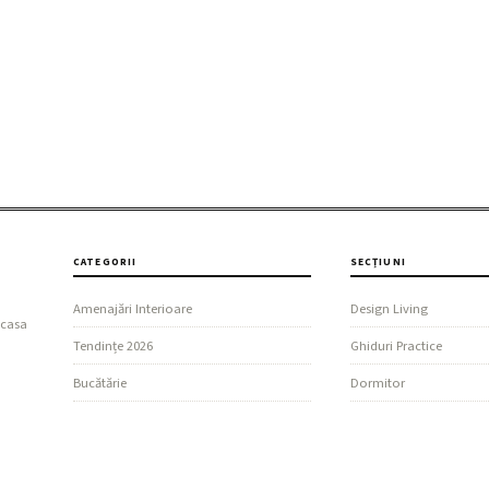
CATEGORII
SECȚIUNI
Amenajări Interioare
Design Living
 casa
Tendințe 2026
Ghiduri Practice
Bucătărie
Dormitor