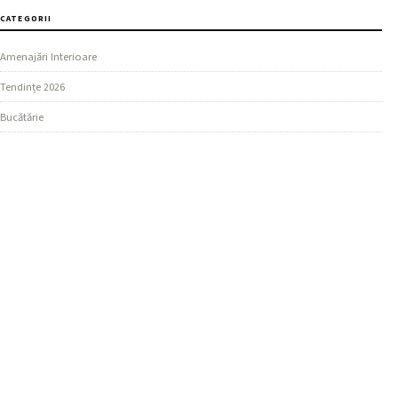
CATEGORII
Amenajări Interioare
Tendințe 2026
Bucătărie
SECȚIUNI
Design Living
Ghiduri Practice
Dormitor
MAI MULTE
Materiale și Finisaje