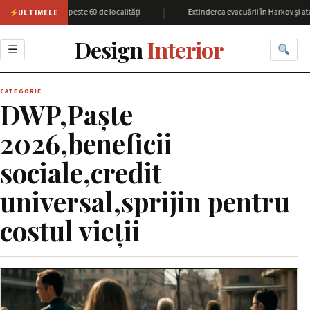
|
iunea Harkov cu peste 60 de localități
Extinderea evacuării în Harkov și ata
ULTIMELE
Design
Interior
☰
CATEGORIE
DWP,Paște
2026,beneficii
sociale,credit
universal,sprijin pentru
costul vieții