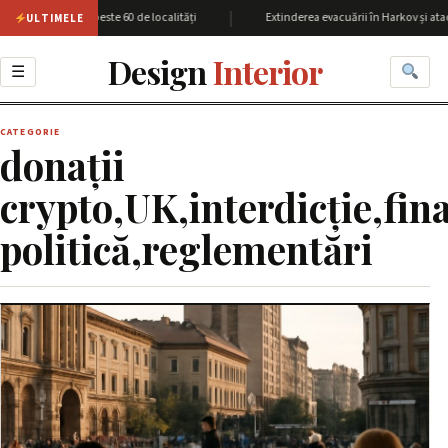
|
unea Harkov cu peste 60 de localități
Extinderea evacuării în Harkov și atac
ULTIMELE
Design
Interior
☰
CATEGORIE
donații
crypto,UK,interdicție,fin
politică,reglementări