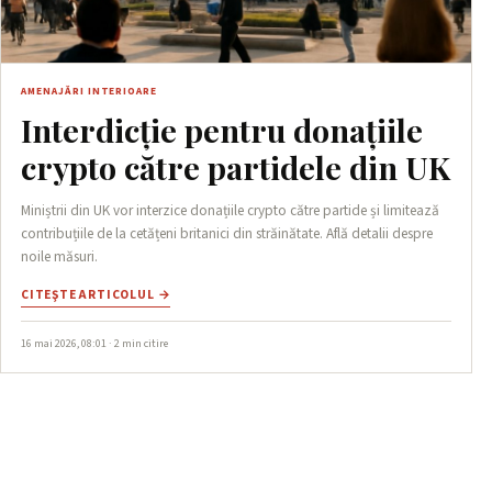
AMENAJĂRI INTERIOARE
Interdicție pentru donațiile
crypto către partidele din UK
Miniștrii din UK vor interzice donațiile crypto către partide și limitează
contribuțiile de la cetățeni britanici din străinătate. Află detalii despre
noile măsuri.
CITEŞTE ARTICOLUL →
16 mai 2026, 08:01 · 2 min citire