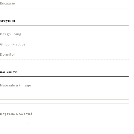
Bucătărie
SECȚIUNI
Design Living
Ghiduri Practice
Dormitor
MAI MULTE
Materiale și Finisaje
REȚEAUA NOASTRĂ
AgentImobiliar
.
com
Proprietăți, prețuri și ghiduri pentru cumpărători și