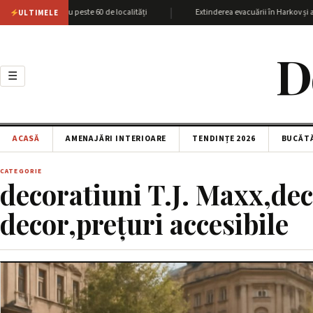
|
giunea Harkov cu peste 60 de localități
Extinderea evacuării în Harkov și at
ULTIMELE
D
☰
ACASĂ
AMENAJĂRI INTERIOARE
TENDINȚE 2026
BUCĂT
CATEGORIE
decoratiuni T.J. Maxx,dec
decor,prețuri accesibile