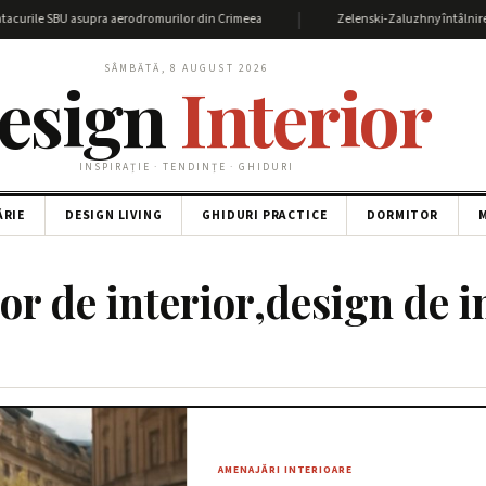
|
acurile SBU asupra aerodromurilor din Crimeea
Zelenski-Zaluzhny întâlnire: De
SÂMBĂTĂ, 8 AUGUST 2026
esign
Interior
INSPIRAȚIE · TENDINȚE · GHIDURI
ĂRIE
DESIGN LIVING
GHIDURI PRACTICE
DORMITOR
M
or de interior,design de i
AMENAJĂRI INTERIOARE