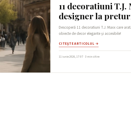
11 decoratiuni T.J.
designer la pretur
Descoperă 11 decoratiuni T.J. Maxx care arată
obiecte de decor elegante și accesibile!
CITEŞTE ARTICOLUL →
11 iunie 2026, 17:07 · 3 min citire