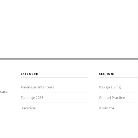
CATEGORII
SECȚIUNI
Amenajări Interioare
Design Living
 casa
Tendințe 2026
Ghiduri Practice
Bucătărie
Dormitor