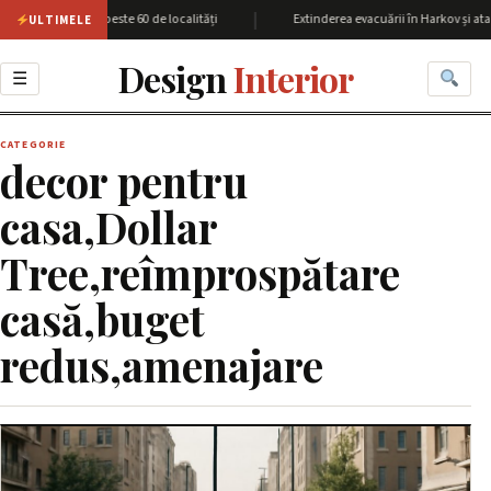
|
iunea Harkov cu peste 60 de localități
Extinderea evacuării în Harkov și atac
ULTIMELE
Design
Interior
☰
CATEGORIE
decor pentru
casa,Dollar
Tree,reîmprospătare
casă,buget
redus,amenajare