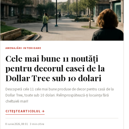
AMENAJĂRI INTERIOARE
Cele mai bune 11 noutăți
pentru decorul casei de la
Dollar Tree sub 10 dolari
Descoperă cele 11 cele mai bune produse de decor pentru casă de la
Dollar Tree, toate sub 10 dolari. Reîmprospătează-ți locuința fără
cheltuieli mari!
CITEŞTE ARTICOLUL →
8 iunie 2026, 08:01 · 3 min citire