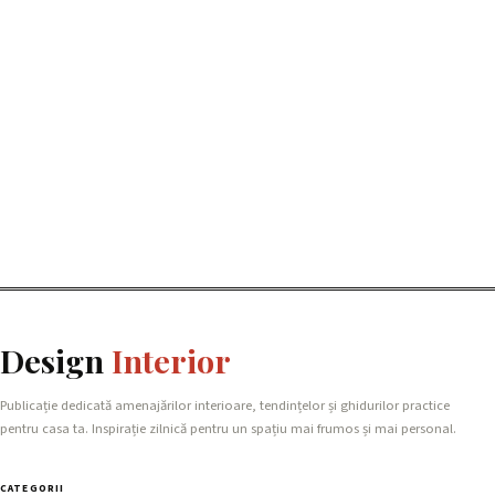
Design
Interior
Publicație dedicată amenajărilor interioare, tendințelor și ghidurilor practice
pentru casa ta. Inspirație zilnică pentru un spațiu mai frumos și mai personal.
CATEGORII