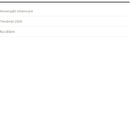
Amenajări Interioare
Tendințe 2026
Bucătărie
SECȚIUNI
Design Living
Ghiduri Practice
Dormitor
MAI MULTE
Materiale și Finisaje