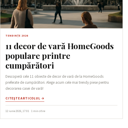
TENDINȚE 2026
11 decor de vară HomeGoods
populare printre
cumpărători
Descoperă cele 11 obiecte de decor de vară de la HomeGoods
preferate de cumpărători. Alege acum cele mai trendy piese pentru
decorarea casei de vară!
CITEŞTE ARTICOLUL →
12 iunie 2026, 17:01 · 1 min citire