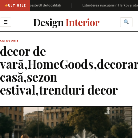
|
iunea Harkov cu peste 60 de localități
Extinderea evacuării în Harkov și atac
ULTIMELE
Design
Interior
☰
CATEGORIE
decor de
vară,HomeGoods,decora
casă,sezon
estival,trenduri decor