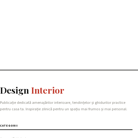
Design
Interior
Publicație dedicată amenajărilor interioare, tendințelor și ghidurilor practice
pentru casa ta. Inspirație zilnică pentru un spațiu mai frumos și mai personal.
CATEGORII