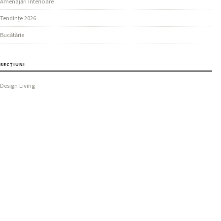
Amenajări Interioare
Tendințe 2026
Bucătărie
SECȚIUNI
Design Living
Ghiduri Practice
Dormitor
MAI MULTE
Materiale și Finisaje
REȚEAUA NOASTRĂ