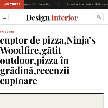
|
egiunea Harkov cu peste 60 de localități
Extinderea evacuării în Harkov și a
ULTIMELE
Design
Interior
☰
CATEGORIE
cuptor de pizza,Ninja’s
Woodfire,gătit
outdoor,pizza în
grădină,recenzii
cuptoare