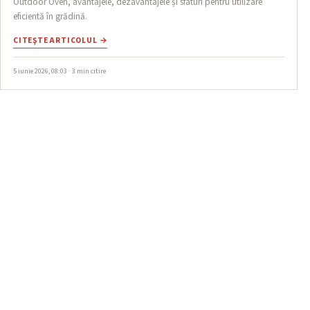
Outdoor Oven, avantajele, dezavantajele și sfaturi pentru utilizare
eficientă în grădină.
CITEŞTE ARTICOLUL →
5 iunie 2026, 08:03 · 3 min citire