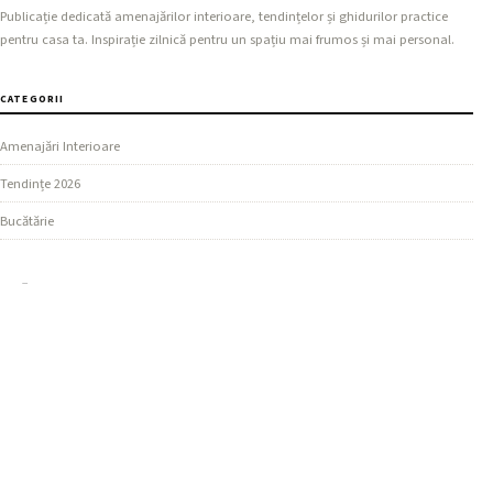
Publicație dedicată amenajărilor interioare, tendințelor și ghidurilor practice
pentru casa ta. Inspirație zilnică pentru un spațiu mai frumos și mai personal.
CATEGORII
Amenajări Interioare
Tendințe 2026
Bucătărie
SECȚIUNI
Design Living
Ghiduri Practice
Dormitor
MAI MULTE