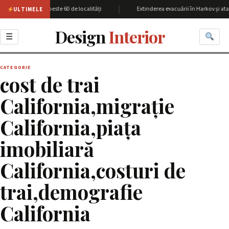
|
iunea Harkov cu peste 60 de localități
Extinderea evacuării în Harkov și atac
ULTIMELE
Design
Interior
☰
CATEGORIE
cost de trai
California,migrație
California,piața
imobiliară
California,costuri de
trai,demografie
California