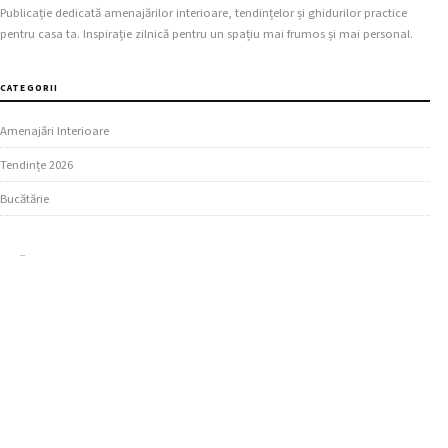
Publicație dedicată amenajărilor interioare, tendințelor și ghidurilor practice
pentru casa ta. Inspirație zilnică pentru un spațiu mai frumos și mai personal.
CATEGORII
Amenajări Interioare
Tendințe 2026
Bucătărie
SECȚIUNI
Design Living
Ghiduri Practice
Dormitor
MAI MULTE