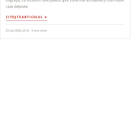
migrația, cu locuitori care pleacă spre zone mai accesibile și mai multe
case deținute.
CITEŞTE ARTICOLUL →
25 mai 2026, 20:31 · 3 min citire