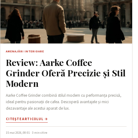
AMENAJĂRI INTERIOARE
Review: Aarke Coffee
Grinder Oferă Precizie și Stil
Modern
Aarke Coffee Grinder combină stilul modern cu performanța precisă,
ideal pentru pasionații de cafea. Descoperă avantajele și mici
dezavantaje ale acestui aparat de lux.
CITEŞTE ARTICOLUL →
15 mai 2026, 08:01 · 3 min citire