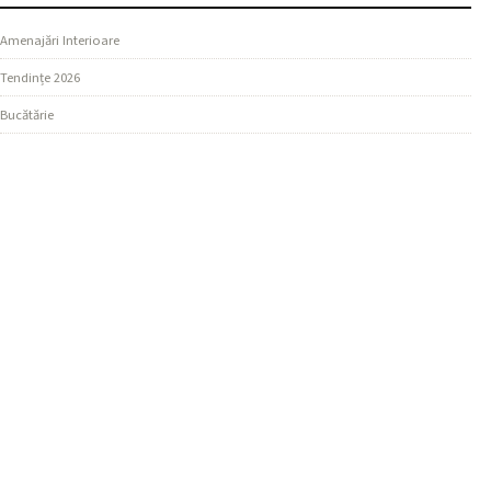
Amenajări Interioare
Tendințe 2026
Bucătărie
SECȚIUNI
Design Living
Ghiduri Practice
Dormitor
MAI MULTE
Materiale și Finisaje