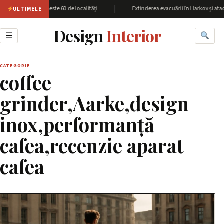
|
unea Harkov cu peste 60 de localități
Extinderea evacuării în Harkov și atac
ULTIMELE
Design
Interior
☰
CATEGORIE
coffee
grinder,Aarke,design
inox,performanță
cafea,recenzie aparat
cafea