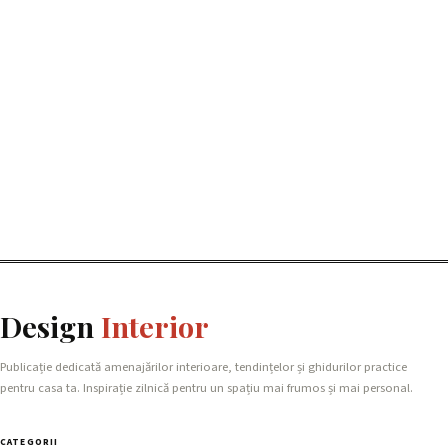
Design
Interior
Publicație dedicată amenajărilor interioare, tendințelor și ghidurilor practice
pentru casa ta. Inspirație zilnică pentru un spațiu mai frumos și mai personal.
CATEGORII