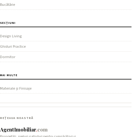
Bucătărie
SECȚIUNI
Design Living
Ghiduri Practice
Dormitor
MAI MULTE
Materiale și Finisaje
REȚEAUA NOASTRĂ
AgentImobiliar
.
com
Proprietăți, prețuri și ghiduri pentru cumpărători și