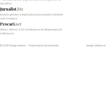
vânzători
Jurnalist
.
biz
Analize, ghiduri si explicatii practice pentru subiecte
care conteaza.
Pescari
.
net
Sfaturi, tehnici si tot ce trebuie sa stii despre pescuit
in Romania.
© 2026 Design Interior — Toate drepturile rezervate.
design-interior.ro