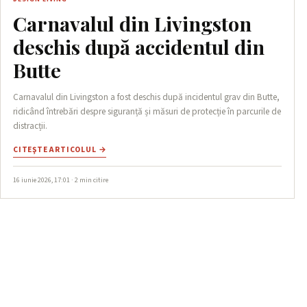
Carnavalul din Livingston
deschis după accidentul din
Butte
Carnavalul din Livingston a fost deschis după incidentul grav din Butte,
ridicând întrebări despre siguranță și măsuri de protecție în parcurile de
distracții.
CITEŞTE ARTICOLUL →
16 iunie 2026, 17:01 · 2 min citire