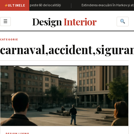
|
iunea Harkov cu peste 60 de localități
Extinderea evacuării în Harkov și atac
ULTIMELE
Design
Interior
☰
CATEGORIE
carnaval,accident,sigura
DESIGN LIVING