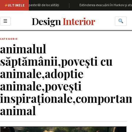
|
iunea Harkov cu peste 60 de localități
Extinderea evacuării în Harkov și ata
ULTIMELE
Design
Interior
☰
CATEGORIE
animalul
săptămânii,povești cu
animale,adoptie
animale,povești
inspiraționale,comporta
animal