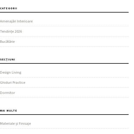
CATEGORII
Amenajări Interioare
Tendințe 2026
Bucătărie
SECȚIUNI
Design Living
Ghiduri Practice
Dormitor
MAI MULTE
Materiale și Finisaje