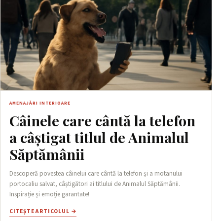
AMENAJĂRI INTERIOARE
Câinele care cântă la telefon
a câștigat titlul de Animalul
Săptămânii
Descoperă povestea câinelui care cântă la telefon și a motanului
portocaliu salvat, câștigători ai titlului de Animalul Săptămânii.
Inspirație și emoție garantate!
CITEŞTE ARTICOLUL →