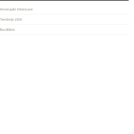
Amenajări Interioare
Tendințe 2026
Bucătărie
SECȚIUNI
Design Living
Ghiduri Practice
Dormitor
MAI MULTE
Materiale și Finisaje