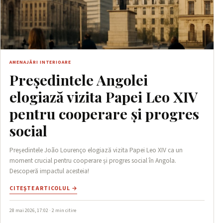
AMENAJĂRI INTERIOARE
Președintele Angolei
elogiază vizita Papei Leo XIV
pentru cooperare și progres
social
Președintele João Lourenço elogiază vizita Papei Leo XIV ca un
moment crucial pentru cooperare și progres social în Angola.
Descoperă impactul acesteia!
CITEŞTE ARTICOLUL →
28 mai 2026, 17:02 · 2 min citire