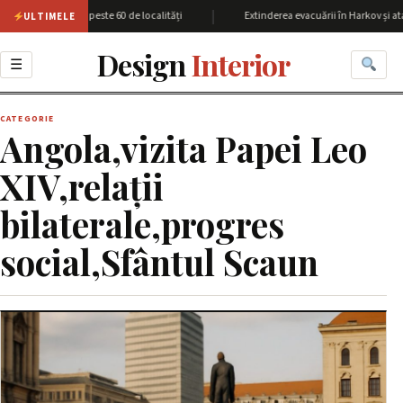
|
iunea Harkov cu peste 60 de localități
Extinderea evacuării în Harkov și ata
ULTIMELE
Design
Interior
☰
CATEGORIE
Angola,vizita Papei Leo
XIV,relații
bilaterale,progres
social,Sfântul Scaun