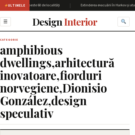
|
iunea Harkov cu peste 60 de localități
Extinderea evacuării în Harkov și ata
ULTIMELE
Design
Interior
☰
CATEGORIE
amphibious
dwellings,arhitectură
inovatoare,fiorduri
norvegiene,Dionisio
González,design
speculativ