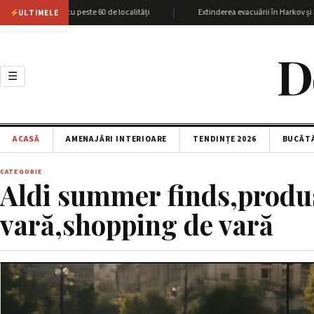
|
giunea Harkov cu peste 60 de localități
Extinderea evacuării în Harkov și ata
ULTIMELE
D
☰
ACASĂ
AMENAJĂRI INTERIOARE
TENDINȚE 2026
BUCĂT
CATEGORIE
Aldi summer finds,produs
vară,shopping de vară