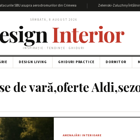
|
curile SBU asupra aerodromurilor din Crimeea
Zelenski-Zaluzhny întâlnire: Det
SÂMBĂTĂ, 8 AUGUST 2026
esign
Interior
INSPIRAȚIE · TENDINȚE · GHIDURI
ĂRIE
DESIGN LIVING
GHIDURI PRACTICE
DORMITOR
M
e de vară,oferte Aldi,sez
AMENAJĂRI INTERIOARE