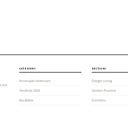
CATEGORII
SECȚIUNI
Amenajări Interioare
Design Living
 casa
Tendințe 2026
Ghiduri Practice
Bucătărie
Dormitor