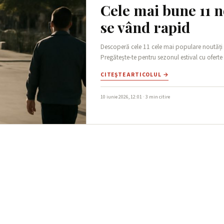
Cele mai bune 11 n
se vând rapid
Descoperă cele 11 cele mai populare noutăți 
Pregătește-te pentru sezonul estival cu oferte
CITEŞTE ARTICOLUL →
10 iunie 2026, 12:01 · 3 min citire