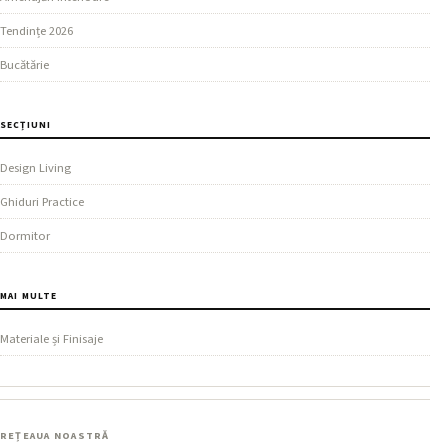
Tendințe 2026
Bucătărie
SECȚIUNI
Design Living
Ghiduri Practice
Dormitor
MAI MULTE
Materiale și Finisaje
REȚEAUA NOASTRĂ