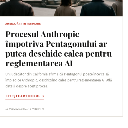
AMENAJĂRI INTERIOARE
Procesul Anthropic
împotriva Pentagonului ar
putea deschide calea pentru
reglementarea AI
Un judecător din California afirmă că Pentagonul poate încerca să
împiedice Anthropic, deschizând calea pentru reglementarea AI. Află
detalii despre acest proces.
CITEŞTE ARTICOLUL →
16 mai 2026, 08:01 · 2 min citire