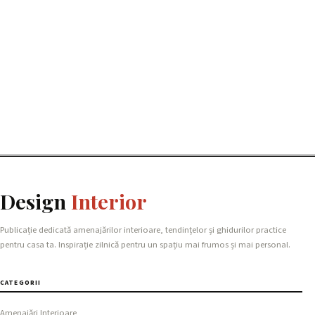
Design
Interior
Publicație dedicată amenajărilor interioare, tendințelor și ghidurilor practice
pentru casa ta. Inspirație zilnică pentru un spațiu mai frumos și mai personal.
CATEGORII
Amenajări Interioare