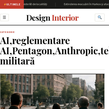
|
unea Harkov cu peste 60 de localități
Extinderea evacuării în Harkov și atacu
ULTIMELE
Design
Interior
☰
CATEGORIE
AI,reglementare
AI,Pentagon,Anthropic,t
militară