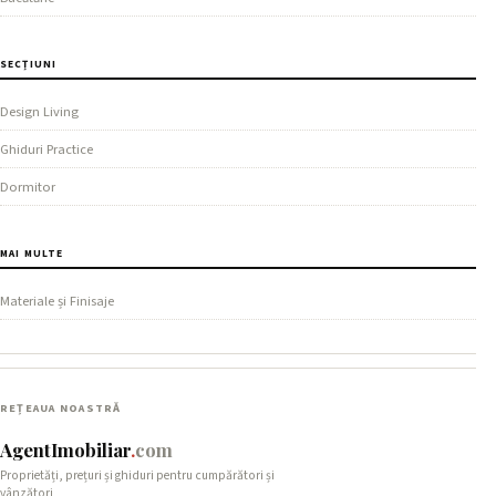
SECȚIUNI
Design Living
Ghiduri Practice
Dormitor
MAI MULTE
Materiale și Finisaje
REȚEAUA NOASTRĂ
AgentImobiliar
.
com
Proprietăți, prețuri și ghiduri pentru cumpărători și
vânzători