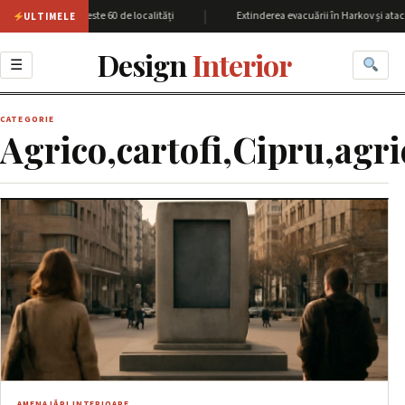
|
nea Harkov cu peste 60 de localități
Extinderea evacuării în Harkov și atacu
ULTIMELE
Design
Interior
☰
CATEGORIE
Agrico,cartofi,Cipru,agr
AMENAJĂRI INTERIOARE