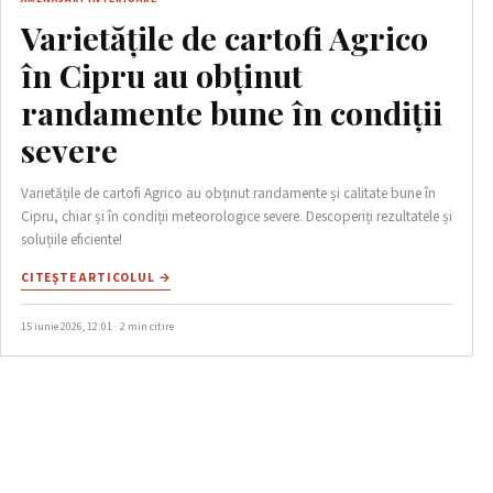
Varietățile de cartofi Agrico
în Cipru au obținut
randamente bune în condiții
severe
Varietățile de cartofi Agrico au obținut randamente și calitate bune în
Cipru, chiar și în condiții meteorologice severe. Descoperiți rezultatele și
soluțiile eficiente!
CITEŞTE ARTICOLUL →
15 iunie 2026, 12:01 · 2 min citire