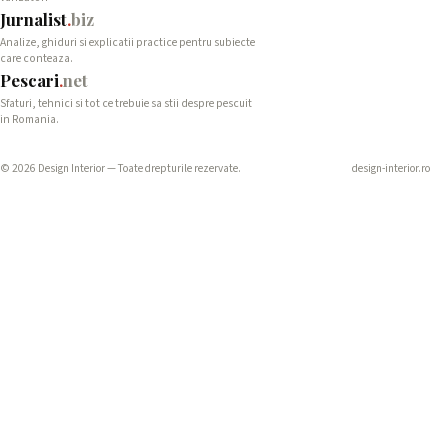
Jurnalist
.
biz
Analize, ghiduri si explicatii practice pentru subiecte
care conteaza.
Pescari
.
net
Sfaturi, tehnici si tot ce trebuie sa stii despre pescuit
in Romania.
© 2026 Design Interior — Toate drepturile rezervate.
design-interior.ro