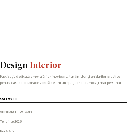
Design
Interior
Publicație dedicată amenajărilor interioare, tendințelor și ghidurilor practice
pentru casa ta. Inspirație zilnică pentru un spațiu mai frumos și mai personal.
CATEGORII
Amenajări Interioare
Tendințe 2026
Bucătărie