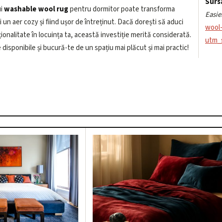
Sursa
ui
washable wool rug
pentru dormitor poate transforma
Easie
 un aer cozy și fiind ușor de întreținut. Dacă dorești să aduci
wool-
ționalitate în locuința ta, această investiție merită considerată.
utm_
isponibile și bucură-te de un spațiu mai plăcut și mai practic!