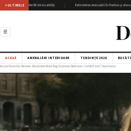
|
ov cu peste 60 de localități
Extinderea evacuării în Harkov și atacurile SBU 
ULTIMELE
D
☰
ACASĂ
AMENAJĂRI INTERIOARE
TENDINȚE 2026
BUCĂT
Acasă
›
Dormitor
›
Review: Washable Wool Rug Improves Bedroom Comfort and Cleanliness