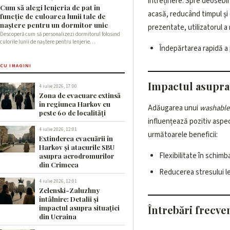
întreținere. Spre deosebir
Cum să alegi lenjeria de pat în
acasă, reducând timpul și 
funcție de culoarea lunii tale de
naștere pentru un dormitor unic
prezentate, utilizatorul a
Descoperă cum să personalizezi dormitorul folosind
culorile lunii de naștere pentru lenjerie…
Îndepărtarea rapidă a 
CU IMAGINI
Impactul asupra s
4 iulie 2026, 17:00
Zona de evacuare extinsă
în regiunea Harkov cu
Adăugarea unui
washable
peste 60 de localități
influențează pozitiv aspec
4 iulie 2026, 12:01
următoarele beneficii:
Extinderea evacuării în
Harkov și atacurile SBU
Flexibilitate în schim
asupra aerodromurilor
din Crimeea
Reducerea stresului le
4 iulie 2026, 12:01
Zelenski-Zaluzhny
întâlnire: Detalii și
Întrebări frecv
impactul asupra situației
din Ucraina