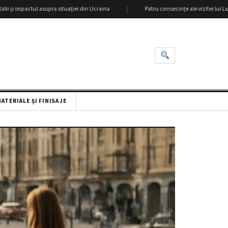
|
actul asupra situației din Ucraina
Patru consecințe ale vizitei lui Lukașenka l
ATERIALE ȘI FINISAJE