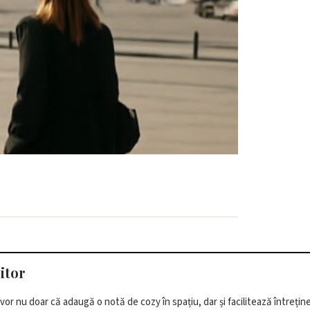
room Comfort
itor