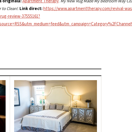
 originală:
Apartment Therapy
.
My New Rug Made My Bedroom Way Coz
r to Clean!
.
Link direct:
https://www.apartmenttherapy.com/revival-was
rug-review-37555161?
source=RSS&utm_medium=feed&utm_campaign=Category%2FChanne