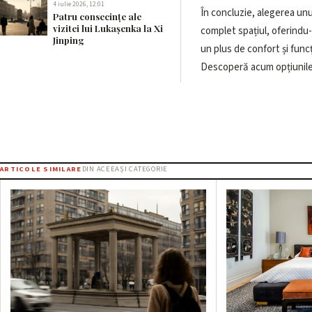
4 iulie 2026, 12:01
În concluzie, alegerea un
Patru consecințe ale
vizitei lui Lukașenka la Xi
complet spațiul, oferindu-i
Jinping
un plus de confort și func
Descoperă acum opțiunile d
ARTICOLE SIMILARE
DIN ACEEAȘI CATEGORIE