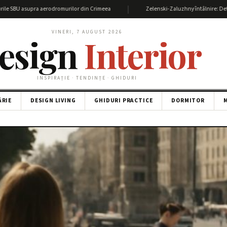
|
asupra aerodromurilor din Crimeea
Zelenski-Zaluzhny întâlnire: Detalii și imp
VINERI, 7 AUGUST 2026
esign
Interior
INSPIRAȚIE · TENDINȚE · GHIDURI
ĂRIE
DESIGN LIVING
GHIDURI PRACTICE
DORMITOR
M