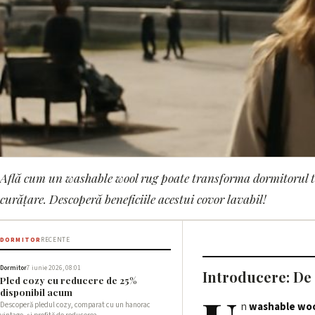
Află cum un washable wool rug poate transforma dormitorul tă
DORMITOR
curățare. Descoperă beneficiile acestui covor lavabil!
Review: Washable W
and Cleanliness
DORMITOR
RECENTE
Dormitor
7 iunie 2026, 08:01
Introducere: De
Pled cozy cu reducere de 25%
7 iunie 2026, 17:01 · 3 min citire
disponibil acum
Descoperă pledul cozy, comparat cu un hanorac
n
washable woo