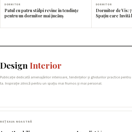
DORMITOR
DORMITOR
Patul cu patru stâlpi revine în tendințe
Dormitor de Vis: 7
pentru un dormitor mai jucăuș
Spațiu care Invită
Design
Interior
Publicație dedicată amenajărilor interioare, tendințelor și ghidurilor practice pentru
ta. Inspirație zilnică pentru un spațiu mai frumos și mai personal.
REȚEAUA NOASTRĂ