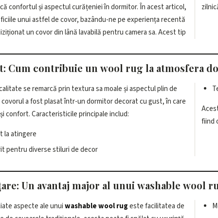
 confortul și aspectul curățeniei în dormitor. În acest articol,
zilni
ficiile unui astfel de covor, bazându-ne pe experiența recentă
hiziționat un covor din lână lavabilă pentru camera sa. Acest tip
rt: Cum contribuie un wool rug la atmosfera d
calitate se remarcă prin textura sa moale și aspectul plin de
T
, covorul a fost plasat într-un dormitor decorat cu gust, în care
Acest
i confort. Caracteristicile principale includ:
fiind 
t la atingere
it pentru diverse stiluri de decor
țare: Un avantaj major al unui washable wool r
ciate aspecte ale unui
washable wool rug
este facilitatea de
M