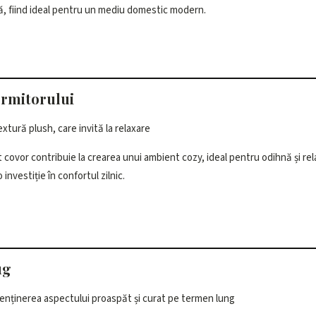
că, fiind ideal pentru un mediu domestic modern.
ormitorului
extură plush, care invită la relaxare
 covor contribuie la crearea unui ambient cozy, ideal pentru odihnă și rel
o investiție în confortul zilnic.
ug
enținerea aspectului proaspăt și curat pe termen lung